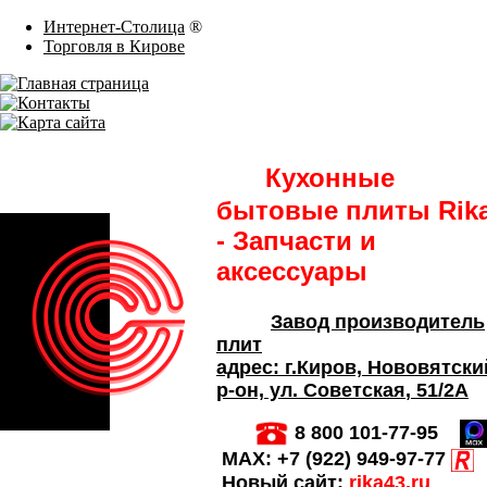
Интернет-Столица
®
Торговля в Кирове
Кухонные
бытовые плиты Rik
- Запчасти и
аксессуары
Завод производитель
плит
адрес:
г.Киров,
Нововятски
р-он, ул. Советская
, 51/2А
8 800 101-77-95
MAX:
+7 (922) 949-97-77
Новый сайт:
rika43.ru