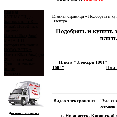
Главная
Главная страница
»
Подобрать и ку
ЗАПЧАСТИ для
Электра
бытовых плит Rika
(Рика), НовоВятка,
Подобрать и купить 
Электра
Плиты Rika (Рика)
плиты
МАГАЗИН
История компании
НОВО-ВЯТКА
Плиты Rika (Рика) (до
2017 г. выпуска)
Плита "Электра 1001"
Дополнительные
1002"
Плит
опции
Контакты
Видео электроплиты "
Электр
механич
Доставка запчастей
г. Нововятск, Кировской 