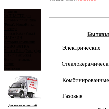
Главная
ЗАПЧАСТИ для
бытовых плит Rika
(Рика), НовоВятка,
Электра
Бытовы
Плиты Rika (Рика)
МАГАЗИН
История компании
НОВО-ВЯТКА
Электрические
Плиты Rika (Рика) (до
2017 г. выпуска)
Дополнительные
Стеклокерамичес
опции
Контакты
Комбинированны
Газовые
Доставка запчастей