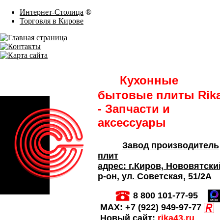
Интернет-Столица
®
Торговля в Кирове
Кухонные
бытовые плиты Rik
- Запчасти и
аксессуары
Завод производитель
плит
адрес:
г.Киров,
Нововятски
р-он, ул. Советская
, 51/2А
8 800 101-77-95
MAX:
+7 (922) 949-97-77
Новый сайт:
rika43.ru