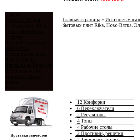
Главная
Главная страница
»
Интернет-магази
ЗАПЧАСТИ для
бытовых плит Rika, Ново-Вятка, Эл
бытовых плит Rika
(Рика), НовоВятка,
Электра
Плиты Rika (Рика)
МАГАЗИН
История компании
НОВО-ВЯТКА
Плиты Rika (Рика) (до
2017 г. выпуска)
Дополнительные
опции
Контакты
12
Конфорки
6
Переключатели
2
Регуляторы
4
Тэны
4
Рабочие столы
2
Противни, решетки
Доставка запчастей
2
Терморегуляторы