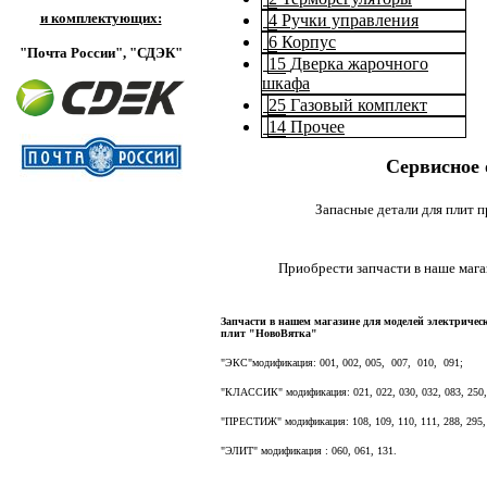
и комплектующих:
4
Ручки управления
6
Корпус
"Почта России",
"СДЭК"
15
Дверка жарочного
шкафа
25
Газовый комплект
14
Прочее
Сервисное 
Запасные детали для плит 
Приобрести запчасти в наше мага
Запчасти в нашем магазине для моделей электричес
плит "НовоВятка"
"ЭКС"модификация: 001, 002, 005, 007, 010, 091;
"КЛАССИК" модификация: 021, 022, 030, 032, 083, 250, 
"ПРЕСТИЖ" модификация: 108, 109, 110, 111, 288, 295,
"ЭЛИТ" модификация : 060, 061, 131.