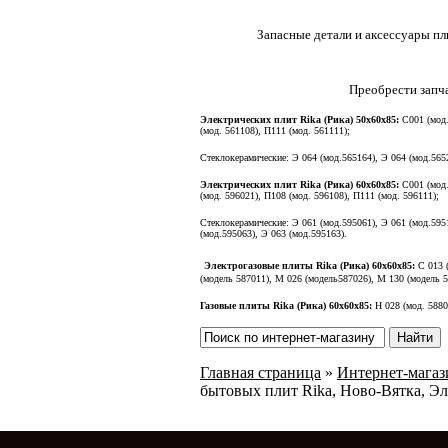
Запасные детали и аксессуары пл
Преобрести запча
Электрических плит Rika (Рика)
50х60х85:
C001 (мод.
(мод. 561108), П111 (мод. 561111);
Стеклокерамические: Э 064 (мод.565164), Э 064 (мод.565
Электрических плит Rika (Рика)
60х60х85:
C001 (мод.
(мод. 596021), П108 (мод. 596108), П111 (мод. 596111);
Стеклокерамические: Э 061 (мод.595061), Э 061 (мод.5951
(мод.595063), Э 063 (мод.595163).
Электрогазовые плиты Rika (Рика) 60х60х85:
С 013 
(модель 587011), М 026 (модель587026), М 130 (модель 5
Газовые плиты Rika (Рика) 60х60х85:
Н 028 (мод. 5880
Главная страница
»
Интернет-магази
бытовых плит Rika, Ново-Вятка, Эл