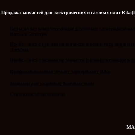
Продажа запчастей для электрических и газовых плит Rika(
Цены на все комплектующие к газовым электрическим п
Вятка и Электра
Прайс - лист с ценами на запчасти и комплектующие к 
Электра
Прайс - лист с ценами на запчасти и комплектующие к п
Профессиональный ремонт электроплит Rika
Запчасти для кухонных бытовых плит
Сервисное обслуживание
MAX