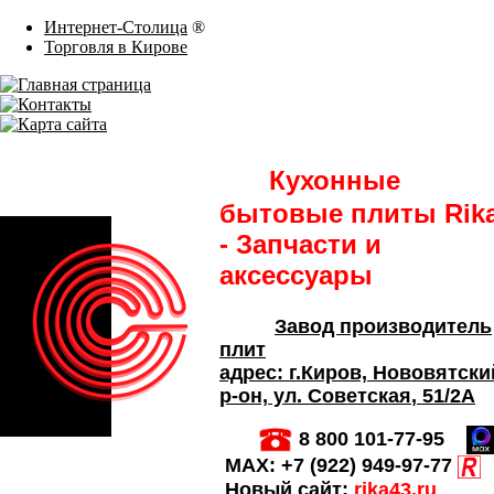
Интернет-Столица
®
Торговля в Кирове
Кухонные
бытовые плиты Rik
- Запчасти и
аксессуары
Завод производитель
плит
адрес:
г.Киров,
Нововятски
р-он, ул. Советская
, 51/2А
8 800 101-77-95
MAX:
+7 (922) 949-97-77
Новый сайт:
rika43.ru