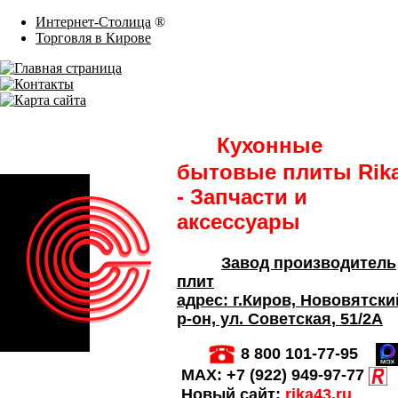
Интернет-Столица
®
Торговля в Кирове
Кухонные
бытовые плиты Rik
- Запчасти и
аксессуары
Завод производитель
плит
адрес:
г.Киров,
Нововятски
р-он, ул. Советская
, 51/2А
8 800 101-77-95
MAX:
+7 (922) 949-97-77
Новый сайт:
rika43.ru