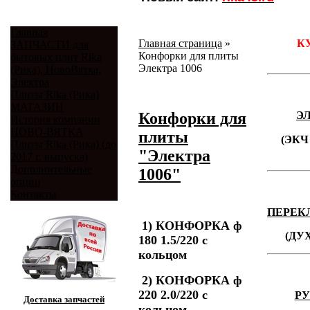
Главная
Главная страница
»
К
ЗАПЧАСТИ для
Конфорки для плиты
бытовых плит Rika
Электра 1006
(Рика), НовоВятка,
Электра
Плиты Rika (Рика)
МАГАЗИН
Конфорки для
Э
История компании
НОВО-ВЯТКА
плиты
(ЭКЧ 
Плиты Rika (Рика) (до
"Электра
2017 г. выпуска)
Дополнительные
1006"
опции
Контакты
ПЕРЕК
1) КОНФОРКА ф
(ДУ
180 1.5/220 с
кольцом
2)
КОНФОРКА ф
220 2.0/220 с
РУ
Доставка запчастей
кольцом