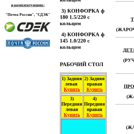
и комплектующих:
3)
КОНФОРКА ф
"Почта России",
"СДЭК"
180 1.5/220 с
Т
кольцом
(ЖАРО
4)
КОНФОРКА ф
145 1.0/220 с
кольцом
ДЕТ
(РУ
РАБОЧИЙ СТОЛ
1) Задняя
2) Задняя
левая
правая
ПРО
Купить
Купить
(Ж
3)
4)
Передняя
Передняя
левая
правая
Купить
Купить
(Ж