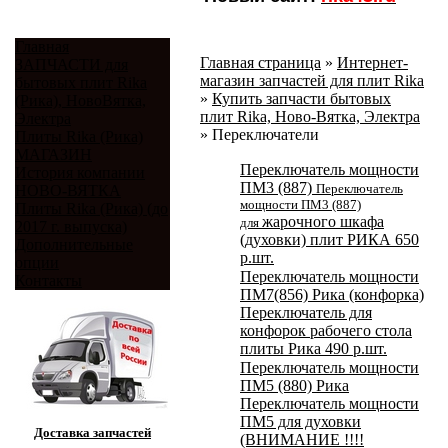
Главная
Главная страница
»
Интернет-
ЗАПЧАСТИ для
магазин запчастей для плит Rika
бытовых плит Rika
»
Купить запчасти бытовых
(Рика), НовоВятка,
плит Rika, Ново-Вятка, Электра
Электра
»
Переключатели
Плиты Rika (Рика)
МАГАЗИН
Переключатель мощности
История компании
ПМ3 (887)
Переключатель
НОВО-ВЯТКА
мощности ПМ3 (887)
Плиты Rika (Рика) (до
жарочного шкафа
для
2017 г. выпуска)
(духовки) плит РИКА
650
Дополнительные
р.
шт.
опции
Переключатель мощности
Контакты
ПМ7(856) Рика (конфорка)
Переключатель для
конфорок рабочего стола
плиты Рика
490
р.
шт.
Переключатель мощности
ПМ5 (880) Рика
Переключатель мощности
ПМ5 для духовки
Доставка запчастей
(ВНИМАНИЕ !!!!