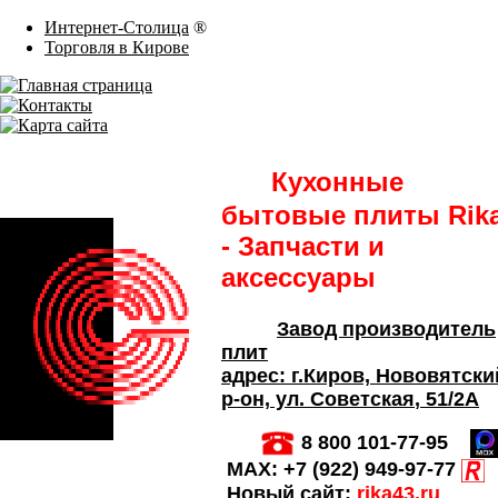
Интернет-Столица
®
Торговля в Кирове
Кухонные
бытовые плиты Rik
- Запчасти и
аксессуары
Завод производитель
плит
адрес:
г.Киров,
Нововятски
р-он, ул. Советская
, 51/2А
8 800 101-77-95
MAX:
+7 (922) 949-97-77
Новый сайт:
rika43.ru