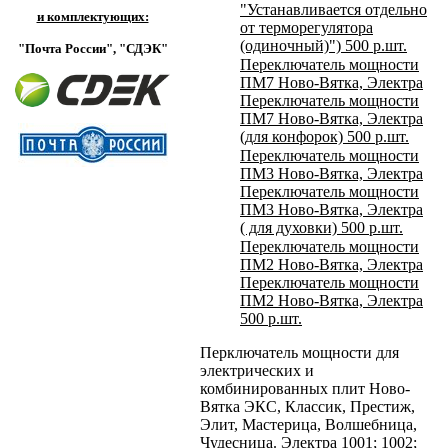
"Устанавливается отдельно
и комплектующих:
от терморегулятора
(одиночный)")
500
р.
шт.
"Почта России",
"СДЭК"
Переключатель мощности
ПМ7 Ново-Вятка, Электра
Переключатель мощности
ПМ7 Ново-Вятка, Электра
(для конфорок)
500
р.
шт.
Переключатель мощности
ПМ3 Ново-Вятка, Электра
Переключатель мощности
ПМ3 Ново-Вятка, Электра
( для духовки)
500
р.
шт.
Переключатель мощности
ПМ2 Ново-Вятка, Электра
Переключатель мощности
ПМ2 Ново-Вятка, Электра
500
р.
шт.
Перключатель мощности для
электрических и
комбинированных плит Ново-
Вятка ЭКС, Классик, Престиж,
Элит, Мастерица, Волшебница,
Чудесница. Электра 1001; 1002;