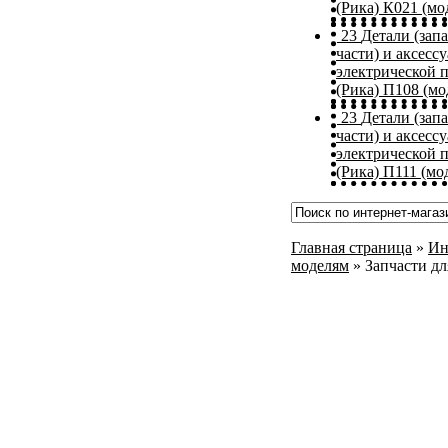
(Рика) К021 (мо
23
Детали (зап
части) и аксесс
электрической 
(Рика) П108 (мо
23
Детали (зап
части) и аксесс
электрической 
(Рика) П111 (мод
Главная страница
»
Ин
моделям
»
Запчасти д