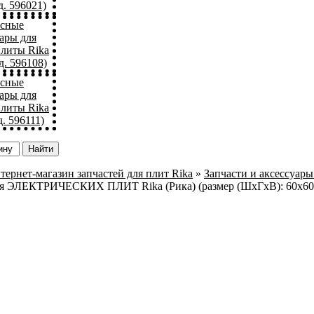
д. 596021)
асные
уары для
плиты Rika
д. 596108)
асные
уары для
плиты Rika
. 596111)
тернет-магазин запчастей для плит Rika
»
Запчасти и аксессуары
ля ЭЛЕКТРИЧЕСКИХ ПЛИТ Rika (Рика) (размер (ШхГхВ): 60х60