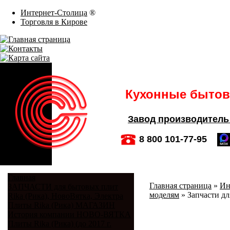
Интернет-Столица
®
Торговля в Кирове
Кухонные бытовы
Завод производитель
8 800 101-77-95
Главная
Главная страница
»
Ин
ЗАПЧАСТИ для бытовых плит
моделям
»
Запчасти д
Rika (Рика), НовоВятка, Электра
Плиты Rika (Рика) МАГАЗИН
История компании НОВО-ВЯТКА
Плиты Rika (Рика) (до 2017 г.