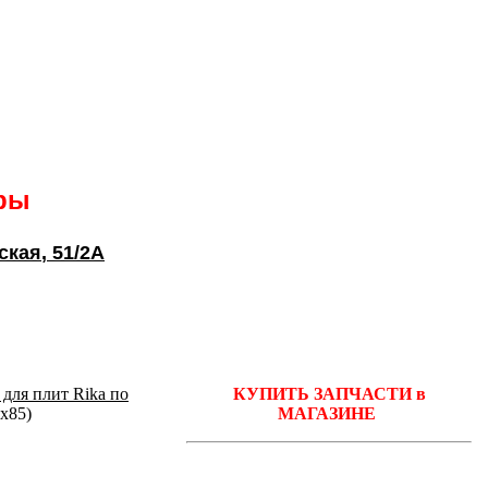
ары
ская
, 51/2А
 для плит Rika по
КУПИТЬ ЗАПЧАСТИ в
х85)
МАГАЗИНЕ