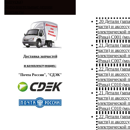
выпуска)
Дополнительные опции
Контакты
20
Детали (зап
части) и аксесс
электрической 
(Рика) C001 (мо
21
Детали (зап
части) и аксесс
электрической 
Доставка запчастей
(Рика) C007 (мо
и комплектующих:
22
Детали (зап
части) и аксесс
"Почта России",
"СДЭК"
электрической 
(Рика) C010 (мо
21
Детали (зап
части) и аксесс
электрической 
(Рика) C010 (мо
22
Детали (зап
части) и аксесс
электрической 