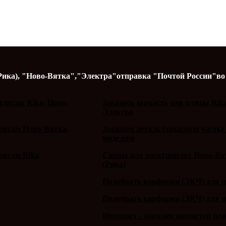
Рика),
"Ново-Вятка","Электра"
отправка "Почтой России"
во
литам Rika, Ново-
Заказать запчасть для плиты Rik
Электра
плитам Ново-Вятка,
Заказать деталь (запасную часть)
моделям
литам Rika
Схемы для электроплит Ново-Вят
(Рика)
Подобрать конфорки (ЭКЧ) для 
Подобрать конфорки (ЭКЧ) для 
Интернет - магазин запчастей пл