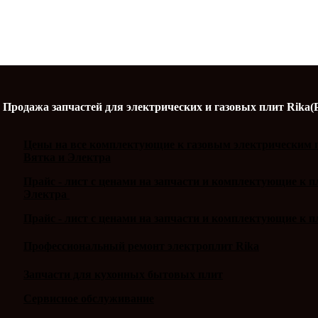
Продажа запчастей для электрических и газовых плит Rika(
Цены на все комплектующие к газовым электрическим п
Вятка и Электра
Прайс - лист с ценами на запчасти и комплектующие к 
Электра
Прайс - лист с ценами на запчасти и комплектующие к п
Профессиональный ремонт электроплит Rika
Запчасти для кухонных бытовых плит
Сервисное обслуживание