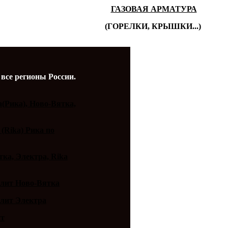
ГАЗОВАЯ АРМАТУРА
(ГОРЕЛКИ, КРЫШКИ...)
 все регионы России.
a(Рика), Ново-Вятка,
 (Rika) Рика по
ка, Электра, Rika
плит Ново-Вятка
плит Электра
ит