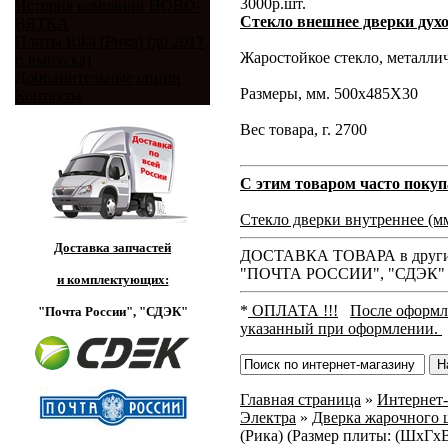
3000
р.
шт.
История компании НОВО-
Стекло внешнее дверки духо
ВЯТКА
Плиты Rika (Рика) (до 2017
Жаростойкое стекло, металли
г. выпуска)
Дополнительные опции
Размеры, мм. 500х485Х30
Контакты
Вес товара, г. 2700
С этим товаром часто покуп
Стекло дверки внутреннее (м
Доставка запчастей
ДОСТАВКА ТОВАРА в другие
"ПОЧТА РОССИИ", "СДЭК"
и комплектующих:
*
ОПЛАТА !!!
После оформле
"Почта России",
"СДЭК"
указанный при оформлении.
Главная страница
»
Интернет-
Электра
»
Дверка жарочного 
(Рика) (Размер плиты: (ШхГх