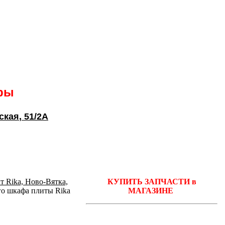
ары
ская
, 51/2А
т Rika, Ново-Вятка,
КУПИТЬ ЗАПЧАСТИ в
го шкафа плиты Rika
МАГАЗИНЕ