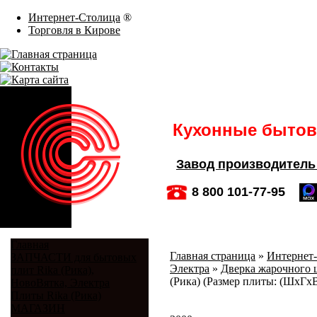
Интернет-Столица
®
Торговля в Кирове
Кухонные бытовы
Завод производитель
8 800 101-77-95
Главная
Главная страница
»
Интернет-
ЗАПЧАСТИ для бытовых
Электра
»
Дверка жарочного 
плит Rika (Рика),
(Рика) (Размер плиты: (ШхГх
НовоВятка, Электра
Плиты Rika (Рика)
МАГАЗИН