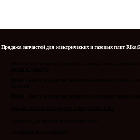
Продажа запчастей для электрических и газовых плит Rika(
Цены на все комплектующие к газовым электрическим п
Вятка и Электра
Прайс - лист с ценами на запчасти и комплектующие к 
Электра
Прайс - лист с ценами на запчасти и комплектующие к п
Профессиональный ремонт электроплит Rika
Запчасти для кухонных бытовых плит
Сервисное обслуживание