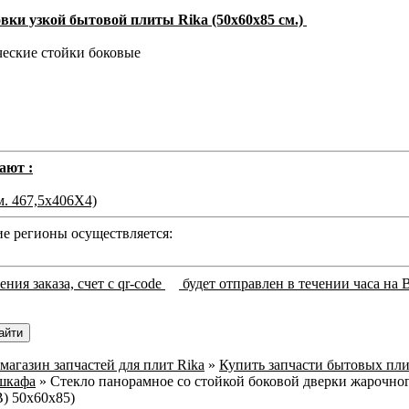
вки узкой бытовой плиты Rika (50х60х85 см.)
ческие стойки боковые
ают :
м. 467,5х406Х4)
 регионы осуществляется:
ния заказа, счет с qr-code
будет отправлен в течении часа на 
магазин запчастей для плит Rika
»
Купить запчасти бытовых пли
шкафа
»
Стекло панорамное со стойкой боковой дверки жарочно
В) 50х60х85)