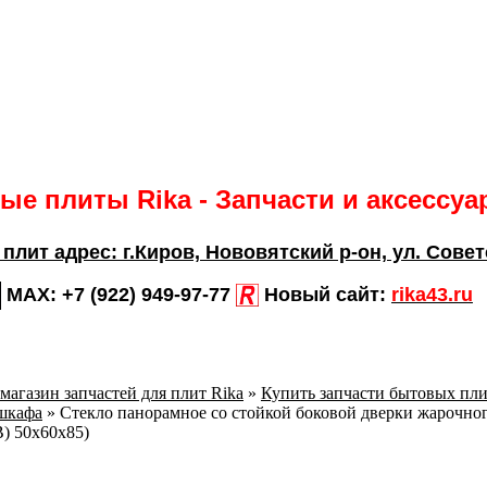
е плиты Rika - Запчасти и аксессу
 плит адрес:
г.Киров,
Нововятский р-он, ул. Совет
MAX:
+7 (922) 949-97-77
Новый сайт:
rika43.ru
магазин запчастей для плит Rika
»
Купить запчасти бытовых пли
шкафа
»
Стекло панорамное со стойкой боковой дверки жарочно
В) 50х60х85)