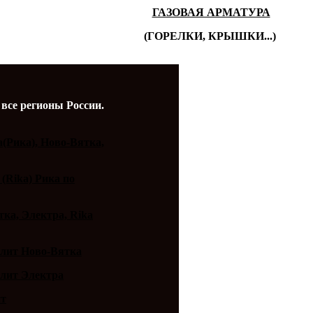
ГАЗОВАЯ АРМАТУРА
(ГОРЕЛКИ, КРЫШКИ...)
 все регионы России.
a(Рика), Ново-Вятка,
 (Rika) Рика по
ка, Электра, Rika
плит Ново-Вятка
плит Электра
ит