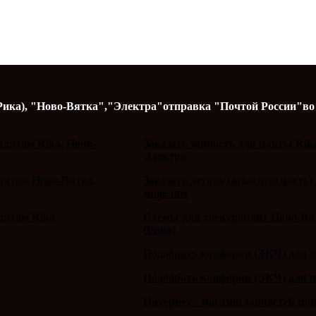
Рика),
"Ново-Вятка","Электра"
отправка "Почтой России"
во
литам Rika, Ново-
Заказать запчасть для плиты Rik
Электра
плитам Ново-Вятка,
Заказать деталь (запасную часть)
моделям
литам Rika
Схемы для электроплит Ново-Вят
(Рика)
Подобрать конфорки (ЭКЧ) для 
Подобрать конфорки (ЭКЧ) для 
Интернет - магазин запчастей пл