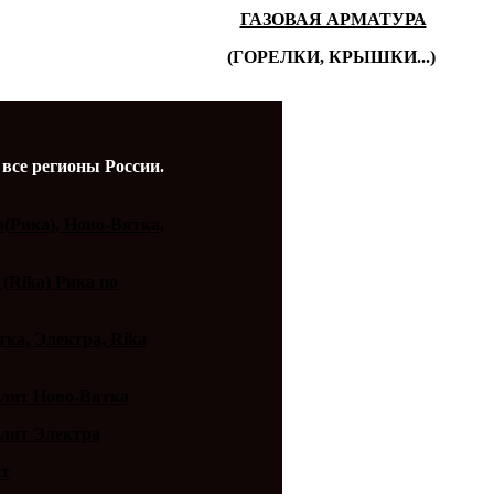
ГАЗОВАЯ АРМАТУРА
(ГОРЕЛКИ, КРЫШКИ...)
 все регионы России.
a(Рика), Ново-Вятка,
 (Rika) Рика по
ка, Электра, Rika
плит Ново-Вятка
плит Электра
ит