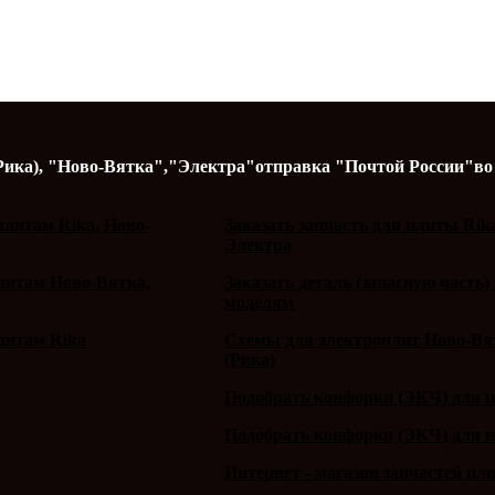
Рика),
"Ново-Вятка","Электра"
отправка "Почтой России"
во
литам Rika, Ново-
Заказать запчасть для плиты Rik
Электра
плитам Ново-Вятка,
Заказать деталь (запасную часть)
моделям
литам Rika
Схемы для электроплит Ново-Вят
(Рика)
Подобрать конфорки (ЭКЧ) для 
Подобрать конфорки (ЭКЧ) для 
Интернет - магазин запчастей пл