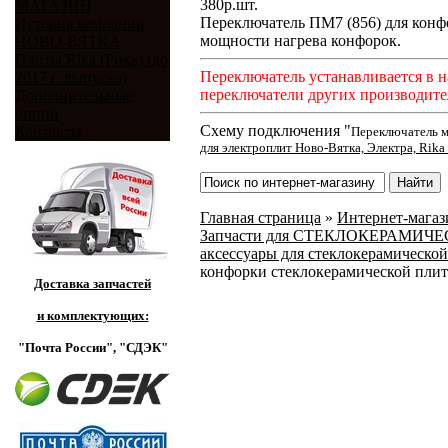
380
р.
шт.
МАГАЗИН
Переключатель ПМ7 (856) для конф
История компании
мощности нагрева конфорок.
НОВО-ВЯТКА
Плиты Rika (Рика) (до
Переключатель устанавливается в н
2017 г. выпуска)
переключатели других производите
Дополнительные
опции
Схему подключения "
Контакты
Переключатель м
для электроплит Ново-Вятка, Электра, Rika 
Главная страница
»
Интернет-магази
Запчасти для СТЕКЛОКЕРАМИЧЕСКИ
аксессуары для стеклокерамической
конфорки стеклокерамической плиты
Доставка запчастей
и комплектующих:
"Почта России",
"СДЭК"