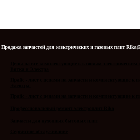
Продажа запчастей для электрических и газовых плит Rika(
Цены на все комплектующие к газовым электрическим п
Вятка и Электра
Прайс - лист с ценами на запчасти и комплектующие к 
Электра
Прайс - лист с ценами на запчасти и комплектующие к п
Профессиональный ремонт электроплит Rika
Запчасти для кухонных бытовых плит
Сервисное обслуживание