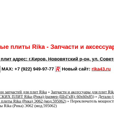
е плиты Rika - Запчасти и аксессу
 плит адрес:
г.Киров,
Нововятский р-он, ул. Совет
MAX:
+7 (922) 949-97-77
Новый сайт:
rika43.ru
н запчастей для плит Rika
»
Запчасти и аксессуары для плит Ri
Х ПЛИТ Rika (Рика) (размер (ШхГхВ): 60x60x85)
»
Детали (
 плиты Rika (Рика) Э062 (мод.595062)
»
Переключатель мощности
 Rika (Рика) Э062 (мод.595062)