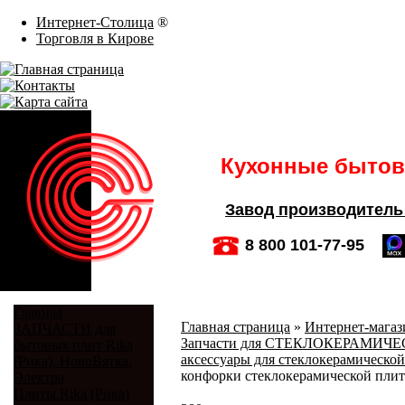
Интернет-Столица
®
Торговля в Кирове
Кухонные бытовы
Завод производитель
8 800 101-77-95
Главная
Главная страница
»
Интернет-магази
ЗАПЧАСТИ для
Запчасти для СТЕКЛОКЕРАМИЧЕСКИ
бытовых плит Rika
аксессуары для стеклокерамической
(Рика), НовоВятка,
конфорки стеклокерамической плиты
Электра
Плиты Rika (Рика)