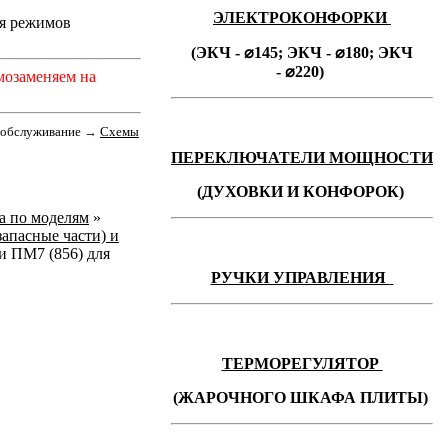
ЭЛЕКТРОКОНФОРКИ
ия режимов
(ЭКЧ - ⌀145;
ЭКЧ -
⌀180;
ЭКЧ
-
⌀220)
мозаменяем на
е обслуживание
→
Cхемы
ПЕРЕКЛЮЧАТЕЛИ МОЩНОСТИ
(ДУХОВКИ И КОНФОРОК)
ka по моделям
»
запасные части) и
 ПМ7 (856) для
РУЧКИ УПРАВЛЕНИЯ
ТЕРМОРЕГУЛЯТОР
(ЖАРОЧНОГО ШКАФА ПЛИТЫ)