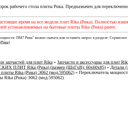
орок рабочего стола плиты Рика. Предназначен для переключен
астоящее время на все модели плит Rika (Рика). Полностью взаи
лей устанавливаемых на бытовые плиты Rika (Рика) ранее.
ощности ПМ7 Рика" можно скачать или оставить запрос в разделе: Сервисно
(Рика)
н запчастей для плит Rika
»
Запчасти и аксессуары для плит Ri
Х ПЛИТ Rika (Рика) (размер (ШхГхВ): 60x60x85)
»
Детали (
 плиты Rika (Рика) Э062 (мод.595062)
»
Переключатель мощности
 Rika (Рика) Э062 (мод.595062)