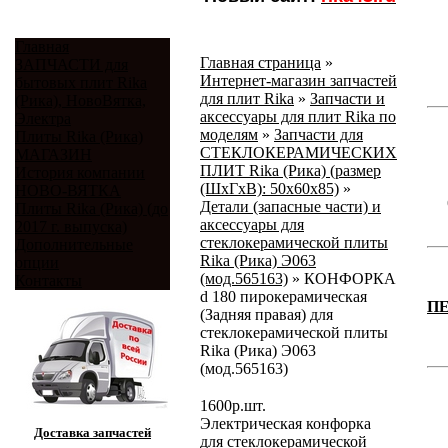
Главная
Главная страница
»
ЗАПЧАСТИ для
Интернет-магазин запчастей
бытовых плит Rika
для плит Rika
»
Запчасти и
(Рика), НовоВятка,
аксессуары для плит Rika по
Электра
моделям
»
Запчасти для
Плиты Rika (Рика)
СТЕКЛОКЕРАМИЧЕСКИХ
МАГАЗИН
ПЛИТ Rika (Рика) (размер
История компании
(ШхГхВ): 50x60x85)
»
НОВО-ВЯТКА
Детали (запасные части) и
Плиты Rika (Рика) (до
аксессуары для
2017 г. выпуска)
стеклокерамической плиты
Дополнительные
Rika (Рика) Э063
опции
(мод.565163)
»
КОНФОРКА
Контакты
d 180 пирокерамическая
П
(Задняя правая) для
стеклокерамической плиты
Rika (Рика) Э063
(мод.565163)
1600
р.
шт.
Электрическая конфорка
Доставка запчастей
для стеклокерамической