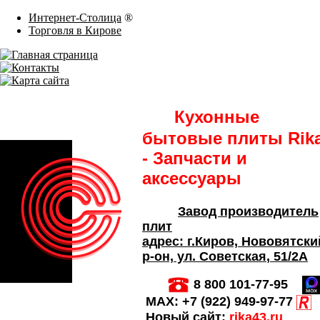
Интернет-Столица
®
Торговля в Кирове
Кухонные
бытовые плиты Rik
- Запчасти и
аксессуары
Завод производитель
плит
адрес:
г.Киров,
Нововятски
р-он, ул. Советская
, 51/2А
8 800 101-77-95
MAX:
+7 (922) 949-97-77
Новый сайт:
rika43.ru