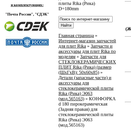
плиты Rika (Рика)
и комплектующих:
D=180mm
"Почта России",
"СДЭК"
(
Главная страница
»
Интернет-магазин запчастей
для плит Rika
»
Запчасти и
аксессуары для плит Rika по
моделям
»
Запчасти для
СТЕКЛОКЕРАМИЧЕСКИХ
ПЛИТ Rika (Рика) (размер
(ШхГхВ): 50x60x85)
»
Детали (запасные части) и
аксессуары для
стеклокерамической плиты
Rika (Рика) Э063
(мод.565163)
»
КОНФОРКА
d 180 пирокерамическая
(Задняя правая) для
стеклокерамической плиты
Rika (Рика) Э063
(мод.565163)