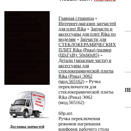
Главная
Главная страница
»
ЗАПЧАСТИ для
Интернет-магазин запчастей
бытовых плит Rika
для плит Rika
»
Запчасти и
(Рика), НовоВятка,
аксессуары для плит Rika по
Электра
моделям
»
Запчасти для
Плиты Rika (Рика)
СТЕКЛОКЕРАМИЧЕСКИХ
МАГАЗИН
ПЛИТ Rika (Рика) (размер
История компании
(ШхГхВ): 50x60x85)
»
НОВО-ВЯТКА
Детали (запасные части) и
Плиты Rika (Рика) (до
аксессуары для
2017 г. выпуска)
стеклокерамической плиты
Дополнительные
Rika (Рика) Э062
опции
(мод.565162)
»
Ручка
Контакты
переключателя для
П
стеклокерамической плиты
Rika (Рика) Э062
(мод.565162)
60
р.
шт.
Ручка переключения
режимов нагревания
Доставка запчастей
конфорок рабочего стола