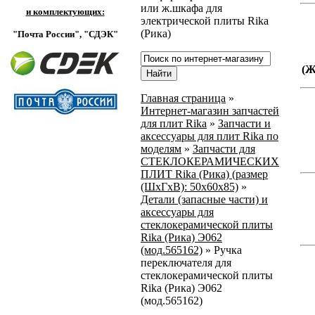
или ж.шкафа для
и комплектующих:
электрической плиты Rika
(Рика)
"Почта России",
"СДЭК"
(
Главная страница
»
Интернет-магазин запчастей
для плит Rika
»
Запчасти и
аксессуары для плит Rika по
моделям
»
Запчасти для
СТЕКЛОКЕРАМИЧЕСКИХ
ПЛИТ Rika (Рика) (размер
(ШхГхВ): 50x60x85)
»
Детали (запасные части) и
аксессуары для
стеклокерамической плиты
Rika (Рика) Э062
(мод.565162)
»
Ручка
переключателя для
стеклокерамической плиты
Rika (Рика) Э062
(мод.565162)