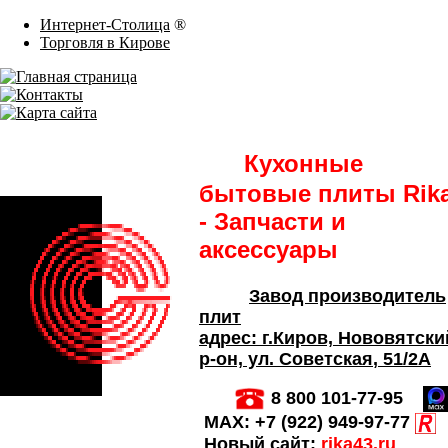
Интернет-Столица
®
Торговля в Кирове
Кухонные
бытовые плиты Rik
- Запчасти и
аксессуары
Завод производитель
плит
адрес:
г.Киров,
Нововятски
р-он, ул. Советская
, 51/2А
8 800 101-77-95
MAX:
+7 (922) 949-97-77
Новый сайт:
rika43.ru