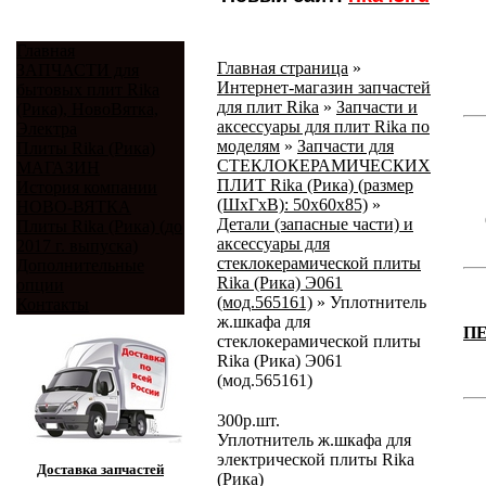
Главная
Главная страница
»
ЗАПЧАСТИ для
Интернет-магазин запчастей
бытовых плит Rika
для плит Rika
»
Запчасти и
(Рика), НовоВятка,
аксессуары для плит Rika по
Электра
моделям
»
Запчасти для
Плиты Rika (Рика)
СТЕКЛОКЕРАМИЧЕСКИХ
МАГАЗИН
ПЛИТ Rika (Рика) (размер
История компании
(ШхГхВ): 50x60x85)
»
НОВО-ВЯТКА
Детали (запасные части) и
Плиты Rika (Рика) (до
аксессуары для
2017 г. выпуска)
стеклокерамической плиты
Дополнительные
Rika (Рика) Э061
опции
(мод.565161)
»
Уплотнитель
Контакты
ж.шкафа для
П
стеклокерамической плиты
Rika (Рика) Э061
(мод.565161)
300
р.
шт.
Уплотнитель ж.шкафа для
электрической плиты Rika
Доставка запчастей
(Рика)