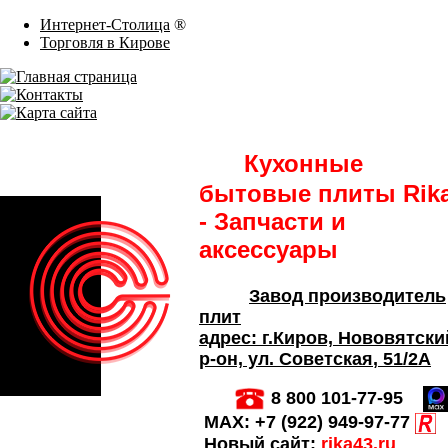
Интернет-Столица
®
Торговля в Кирове
Кухонные
бытовые плиты Rik
- Запчасти и
аксессуары
Завод производитель
плит
адрес:
г.Киров,
Нововятски
р-он, ул. Советская
, 51/2А
8 800 101-77-95
MAX:
+7 (922) 949-97-77
Новый сайт:
rika43.ru