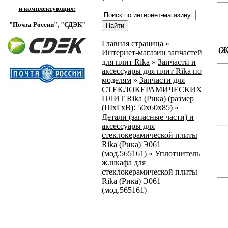
и комплектующих:
"Почта России",
"СДЭК"
Главная страница
»
(
Интернет-магазин запчастей
для плит Rika
»
Запчасти и
аксессуары для плит Rika по
моделям
»
Запчасти для
СТЕКЛОКЕРАМИЧЕСКИХ
ПЛИТ Rika (Рика) (размер
(ШхГхВ): 50x60x85)
»
Детали (запасные части) и
аксессуары для
стеклокерамической плиты
Rika (Рика) Э061
(мод.565161)
»
Уплотнитель
ж.шкафа для
стеклокерамической плиты
Rika (Рика) Э061
(мод.565161)