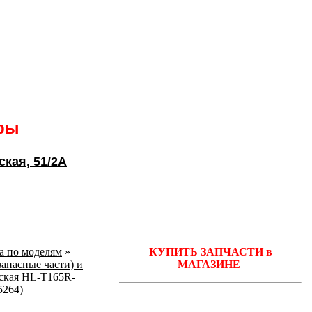
ары
ская
, 51/2А
ka по моделям
»
КУПИТЬ ЗАПЧАСТИ в
запасные части) и
МАГАЗИНЕ
ская HL-T165R-
5264)