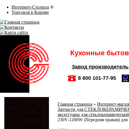
Интернет-Столица
®
Торговля в Кирове
Кухонные бытовы
Завод производитель
8 800 101-77-95
Главная
Главная страница
»
Интернет-магази
ЗАПЧАСТИ для
Запчасти для СТЕКЛОКЕРАМИЧЕСКИ
бытовых плит Rika
аксессуары для стеклокерамической
(Рика), НовоВятка,
230V-1200W (Передняя правая) для 
Электра
Плиты Rika (Рика)