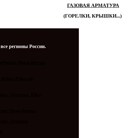
ГАЗОВАЯ АРМАТУРА
(ГОРЕЛКИ, КРЫШКИ...)
 все регионы России.
a(Рика), Ново-Вятка,
 (Rika) Рика по
ка, Электра, Rika
плит Ново-Вятка
плит Электра
ит