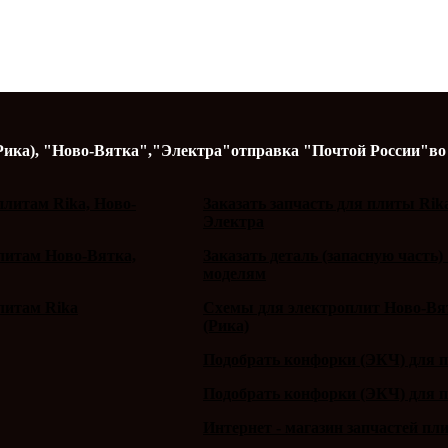
Рика),
"Ново-Вятка","Электра"
отправка "Почтой России"
во
литам Rika, Ново-
Заказать запчасть для плиты Rik
Электра
плитам Ново-Вятка,
Заказать деталь (запасную часть)
моделям
литам Rika
Схемы для электроплит Ново-Вят
(Рика)
Подобрать конфорки (ЭКЧ) для 
Подобрать конфорки (ЭКЧ) для 
Интернет - магазин запчастей пл