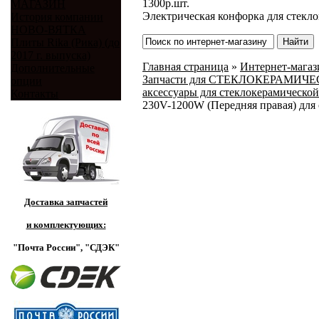
1300
р.
шт.
МАГАЗИН
Электрическая конфорка для стекло
История компании
НОВО-ВЯТКА
Плиты Rika (Рика) (до
2017 г. выпуска)
Главная страница
»
Интернет-магази
Дополнительные
Запчасти для СТЕКЛОКЕРАМИЧЕСКИ
опции
аксессуары для стеклокерамической
Контакты
230V-1200W (Передняя правая) для 
Доставка запчастей
и комплектующих:
"Почта России",
"СДЭК"