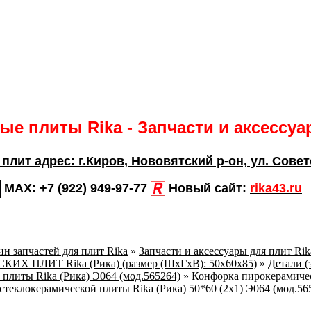
е плиты Rika - Запчасти и аксессу
 плит адрес:
г.Киров,
Нововятский р-он, ул. Совет
MAX:
+7 (922) 949-97-77
Новый сайт:
rika43.ru
н запчастей для плит Rika
»
Запчасти и аксессуары для плит Ri
Х ПЛИТ Rika (Рика) (размер (ШхГхВ): 50x60x85)
»
Детали (
 плиты Rika (Рика) Э064 (мод.565264)
»
Конфорка пирокерамиче
стеклокерамической плиты Rika (Рика) 50*60 (2х1) Э064 (мод.56