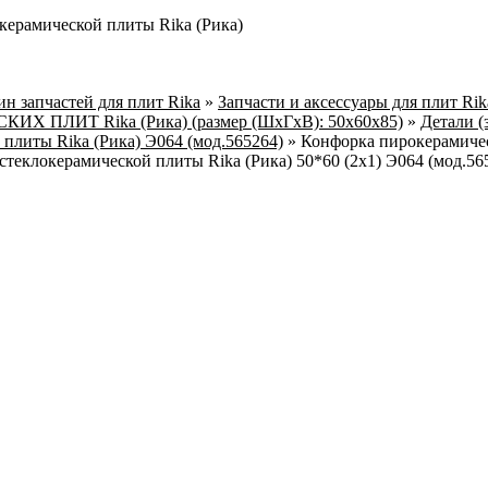
керамической плиты Rika (Рика)
н запчастей для плит Rika
»
Запчасти и аксессуары для плит Ri
Х ПЛИТ Rika (Рика) (размер (ШхГхВ): 50x60x85)
»
Детали (
 плиты Rika (Рика) Э064 (мод.565264)
»
Конфорка пирокерамиче
стеклокерамической плиты Rika (Рика) 50*60 (2х1) Э064 (мод.56