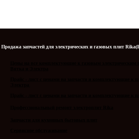
Продажа запчастей для электрических и газовых плит Rika(
Цены на все комплектующие к газовым электрическим п
Вятка и Электра
Прайс - лист с ценами на запчасти и комплектующие к 
Электра
Прайс - лист с ценами на запчасти и комплектующие к п
Профессиональный ремонт электроплит Rika
Запчасти для кухонных бытовых плит
Сервисное обслуживание