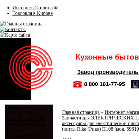
Интернет-Столица
®
Торговля в Кирове
Кухонные бытовы
Завод производитель
8 800 101-77-95
Главная
Главная страница
»
Интернет-магази
ЗАПЧАСТИ для
Запчасти для ЭЛЕКТРИЧЕСКИХ ПЛИТ
бытовых плит Rika
аксессуары для электрической плиты
(Рика), НовоВятка,
плиты Rika (Рика) П108 (мод. 59610
Электра
Плиты Rika (Рика)