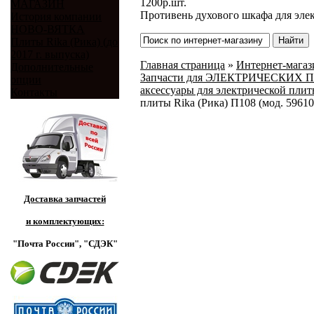
1200
р.
шт.
МАГАЗИН
Противень духового шкафа для эле
История компании
НОВО-ВЯТКА
Плиты Rika (Рика) (до
2017 г. выпуска)
Главная страница
»
Интернет-магази
Дополнительные
Запчасти для ЭЛЕКТРИЧЕСКИХ ПЛИТ
опции
аксессуары для электрической плиты
Контакты
плиты Rika (Рика) П108 (мод. 59610
Доставка запчастей
и комплектующих:
"Почта России",
"СДЭК"