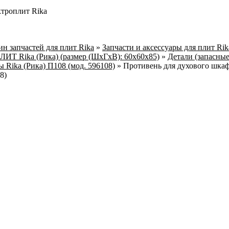
ктроплит Rika
н запчастей для плит Rika
»
Запчасти и аксессуары для плит Ri
 Rika (Рика) (размер (ШхГхВ): 60х60х85)
»
Детали (запасные
 Rika (Рика) П108 (мод. 596108)
»
Противень для духового шкаф
8)