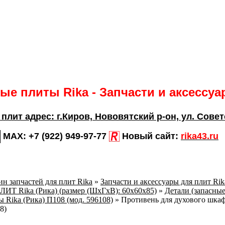
е плиты Rika - Запчасти и аксессу
 плит адрес:
г.Киров,
Нововятский р-он, ул. Совет
MAX:
+7 (922) 949-97-77
Новый сайт:
rika43.ru
н запчастей для плит Rika
»
Запчасти и аксессуары для плит Ri
 Rika (Рика) (размер (ШхГхВ): 60х60х85)
»
Детали (запасные
 Rika (Рика) П108 (мод. 596108)
»
Противень для духового шкаф
8)