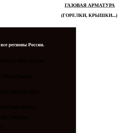
ГАЗОВАЯ АРМАТУРА
(ГОРЕЛКИ, КРЫШКИ...)
 все регионы России.
a(Рика), Ново-Вятка,
 (Rika) Рика по
ка, Электра, Rika
плит Ново-Вятка
плит Электра
ит