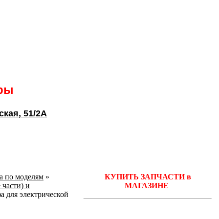
ары
ская
, 51/2А
ka по моделям
»
КУПИТЬ ЗАПЧАСТИ в
 части) и
МАГАЗИНЕ
а для электрической