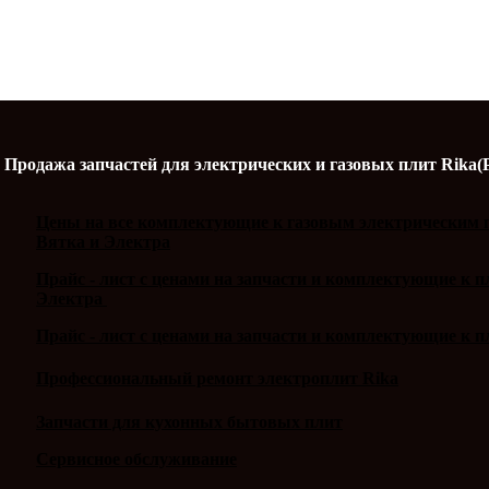
Продажа запчастей для электрических и газовых плит Rika(
Цены на все комплектующие к газовым электрическим п
Вятка и Электра
Прайс - лист с ценами на запчасти и комплектующие к 
Электра
Прайс - лист с ценами на запчасти и комплектующие к п
Профессиональный ремонт электроплит Rika
Запчасти для кухонных бытовых плит
Сервисное обслуживание