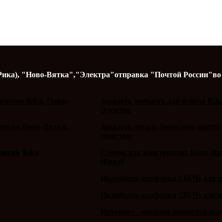
Рика),
"Ново-Вятка","Электра"
отправка "Почтой России"
во
литам Rika, Ново-
Заказать запчасть для плиты Rik
Электра
плитам Ново-Вятка,
Заказать деталь (запасную часть)
моделям
литам Rika
Схемы для электроплит Ново-Вят
(Рика)
Подобрать конфорки (ЭКЧ) для 
Подобрать конфорки (ЭКЧ) для 
Интернет - магазин запчастей пл