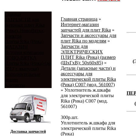
Главная
Главная страница
»
ЗАПЧАСТИ для
Интернет-магазин
бытовых плит Rika
запчастей для плит Rika
»
(Рика), НовоВятка,
Запчасти и аксессуары для
Электра
плит Rika по моделям
»
Плиты Rika (Рика)
Запчасти для
МАГАЗИН
ЭЛЕКТРИЧЕСКИХ
История компании
ПЛИТ Rika (Рика) (размер
НОВО-ВЯТКА
(
(ШхГхВ): 50х60х85)
»
Плиты Rika (Рика) (до
Детали (запасные части) и
2017 г. выпуска)
аксессуары для
Дополнительные
электрической плиты Rika
опции
(Рика) C007 (мод. 561007)
Контакты
»
Уплотнитель ж.шкафа
ПЕ
для электрической плиты
Rika (Рика) C007 (мод.
561007)
300
р.
шт.
Уплотнитель ж.шкафа для
электрической плиты Rika
Доставка запчастей
(Рика)