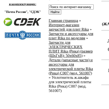
и комплектующих:
"Почта России",
"СДЭК"
Главная страница
»
(Ж
Интернет-магазин
запчастей для плит Rika
»
Запчасти и аксессуары для
плит Rika по моделям
»
Запчасти для
ЭЛЕКТРИЧЕСКИХ
ПЛИТ Rika (Рика) (размер
(ШхГхВ): 50х60х85)
»
Детали (запасные части) и
аксессуары для
электрической плиты Rika
(Рика) C007 (мод. 561007)
»
Уплотнитель ж.шкафа
для электрической плиты
Rika (Рика) C007 (мод.
561007)