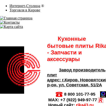
Интернет-Столица
®
Торговля в Кирове
Кухонные
бытовые плиты Rik
- Запчасти и
аксессуары
Завод производитель
плит
адрес:
г.Киров,
Нововятски
р-он, ул. Советская
, 51/2А
8 800 101-77-95
MAX:
+7 (922) 949-97-77
Новый сайт:
rika43.ru