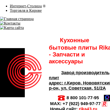
Интернет-Столица
®
Торговля в Кирове
Кухонные
бытовые плиты Rik
- Запчасти и
аксессуары
Завод производитель
плит
адрес:
г.Киров,
Нововятски
р-он, ул. Советская
, 51/2А
8 800 101-77-95
MAX:
+7 (922) 949-97-77
Новый сайт:
rika43.ru