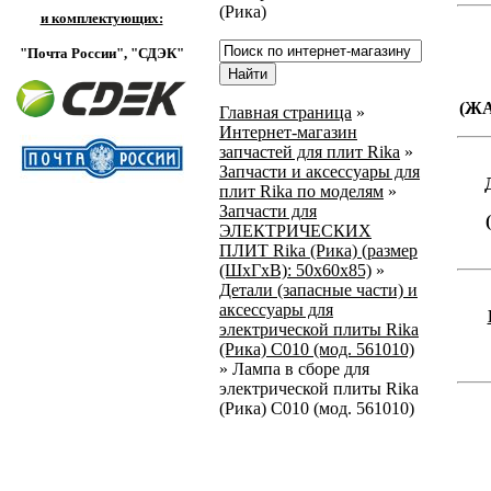
(Рика)
и комплектующих:
"Почта России",
"СДЭК"
(Ж
Главная страница
»
Интернет-магазин
запчастей для плит Rika
»
Запчасти и аксессуары для
плит Rika по моделям
»
Запчасти для
ЭЛЕКТРИЧЕСКИХ
ПЛИТ Rika (Рика) (размер
(ШхГхВ): 50х60х85)
»
Детали (запасные части) и
аксессуары для
электрической плиты Rika
(Рика) C010 (мод. 561010)
»
Лампа в сборе для
электрической плиты Rika
(Рика) C010 (мод. 561010)