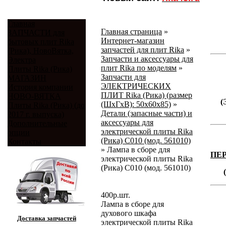
Главная
Главная страница
»
ЗАПЧАСТИ для
Интернет-магазин
бытовых плит Rika
запчастей для плит Rika
»
(Рика), НовоВятка,
Запчасти и аксессуары для
Электра
плит Rika по моделям
»
Плиты Rika (Рика)
Запчасти для
МАГАЗИН
ЭЛЕКТРИЧЕСКИХ
История компании
ПЛИТ Rika (Рика) (размер
НОВО-ВЯТКА
(
(ШхГхВ): 50х60х85)
»
Плиты Rika (Рика) (до
Детали (запасные части) и
2017 г. выпуска)
аксессуары для
Дополнительные
электрической плиты Rika
опции
(Рика) C010 (мод. 561010)
Контакты
»
Лампа в сборе для
ПЕ
электрической плиты Rika
(Рика) C010 (мод. 561010)
400
р.
шт.
Лампа в сборе для
духового шкафа
Доставка запчастей
электрической плиты Rika