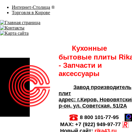
Интернет-Столица
®
Торговля в Кирове
Кухонные
бытовые плиты Rik
- Запчасти и
аксессуары
Завод производитель
плит
адрес:
г.Киров,
Нововятски
р-он, ул. Советская
, 51/2А
8 800 101-77-95
MAX:
+7 (922) 949-97-77
Новый сайт:
rika43.ru