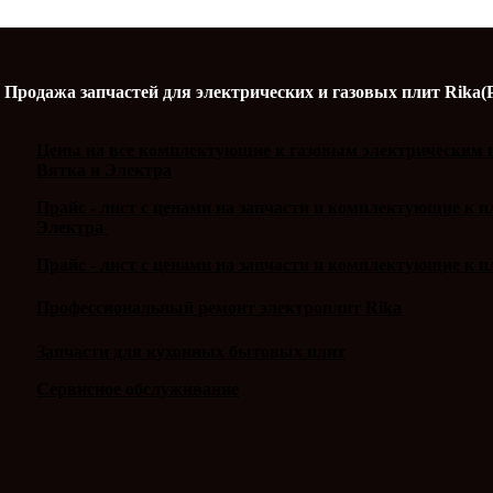
Продажа запчастей для электрических и газовых плит Rika(
Цены на все комплектующие к газовым электрическим п
Вятка и Электра
Прайс - лист с ценами на запчасти и комплектующие к 
Электра
Прайс - лист с ценами на запчасти и комплектующие к п
Профессиональный ремонт электроплит Rika
Запчасти для кухонных бытовых плит
Сервисное обслуживание