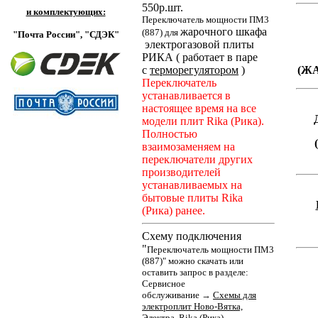
550
р.
шт.
и комплектующих:
Переключатель мощности ПМ3
жарочного шкафа
(887) для
"Почта России",
"СДЭК"
электрогазовой плиты
РИКА ( работает в паре
с
терморегулятором
)
(Ж
Переключатель
устанавливается в
настоящее время на все
модели плит Rika (Рика).
Полностью
взаимозаменяем на
переключатели других
производителей
устанавливаемых на
бытовые плиты Rika
(Рика) ранее.
Схему подключения
"
Переключатель мощности ПМ3
(887)" можно скачать или
оставить запрос в разделе:
Сервисное
обслуживание
→
Cхемы для
электроплит Ново-Вятка,
Электра, Rika (Рика)