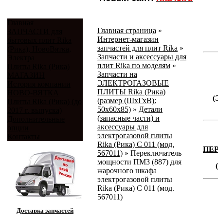
Главная
Главная страница
»
ЗАПЧАСТИ для
Интернет-магазин
бытовых плит Rika
запчастей для плит Rika
»
(Рика), НовоВятка,
Запчасти и аксессуары для
Электра
плит Rika по моделям
»
Плиты Rika (Рика)
Запчасти на
МАГАЗИН
ЭЛЕКТРОГАЗОВЫЕ
История компании
ПЛИТЫ Rika (Рика)
НОВО-ВЯТКА
(
(размер (ШхГхВ):
Плиты Rika (Рика) (до
50х60х85)
»
Детали
2017 г. выпуска)
(запасные части) и
Дополнительные
аксессуары для
опции
электрогазовой плиты
Контакты
Rika (Рика) С 011 (мод.
ПЕ
567011)
»
Переключатель
мощности ПМ3 (887) для
жарочного шкафа
электрогазовой плиты
Rika (Рика) С 011 (мод.
567011)
Доставка запчастей