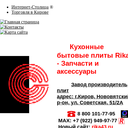
Интернет-Столица
®
Торговля в Кирове
Кухонные
бытовые плиты Rik
- Запчасти и
аксессуары
Завод производитель
плит
адрес:
г.Киров,
Нововятски
р-он, ул. Советская
, 51/2А
8 800 101-77-95
MAX:
+7 (922) 949-97-77
Новый сайт:
rika43.ru