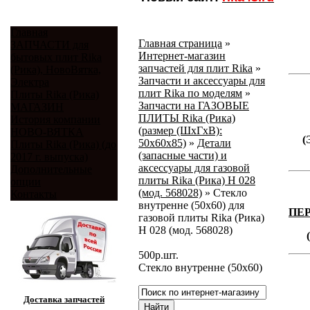
Главная
Главная страница
»
ЗАПЧАСТИ для
Интернет-магазин
бытовых плит Rika
запчастей для плит Rika
»
(Рика), НовоВятка,
Запчасти и аксессуары для
Электра
плит Rika по моделям
»
Плиты Rika (Рика)
Запчасти на ГАЗОВЫЕ
МАГАЗИН
ПЛИТЫ Rika (Рика)
История компании
(размер (ШхГхВ):
НОВО-ВЯТКА
(
50х60х85)
»
Детали
Плиты Rika (Рика) (до
(запасные части) и
2017 г. выпуска)
аксессуары для газовой
Дополнительные
плиты Rika (Рика) Н 028
опции
(мод. 568028)
»
Стекло
Контакты
внутренне (50х60) для
ПЕ
газовой плиты Rika (Рика)
Н 028 (мод. 568028)
500
р.
шт.
Стекло внутренне (50х60)
Доставка запчастей