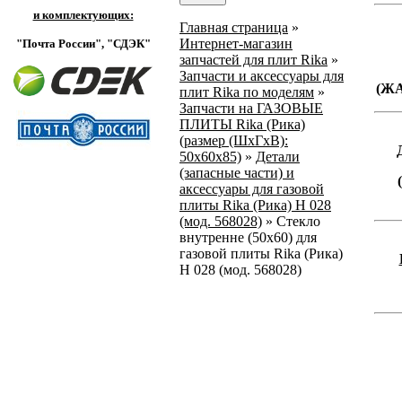
и комплектующих:
Главная страница
»
Интернет-магазин
"Почта России",
"СДЭК"
запчастей для плит Rika
»
Запчасти и аксессуары для
(Ж
плит Rika по моделям
»
Запчасти на ГАЗОВЫЕ
ПЛИТЫ Rika (Рика)
(размер (ШхГхВ):
50х60х85)
»
Детали
(запасные части) и
аксессуары для газовой
плиты Rika (Рика) Н 028
(мод. 568028)
»
Стекло
внутренне (50х60) для
газовой плиты Rika (Рика)
Н 028 (мод. 568028)