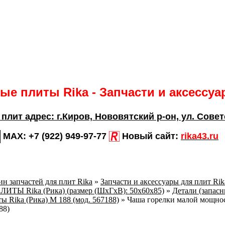
е плиты Rika - Запчасти и аксессу
 плит адрес:
г.Киров,
Нововятский р-он, ул. Совет
MAX:
+7 (922) 949-97-77
Новый сайт:
rika43.ru
н запчастей для плит Rika
»
Запчасти и аксессуары для плит Ri
ТЫ Rika (Рика) (размер (ШхГхВ): 50х60х85)
»
Детали (запасн
ы Rika (Рика) М 188 (мод. 567188)
»
Чаша горелки малой мощнос
88)