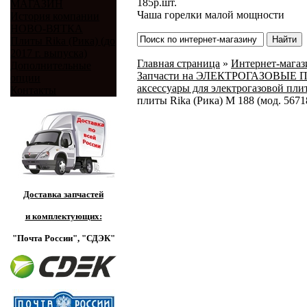
185
р.
шт.
МАГАЗИН
Чаша горелки малой мощности
История компании
НОВО-ВЯТКА
Плиты Rika (Рика) (до
2017 г. выпуска)
Главная страница
»
Интернет-магази
Дополнительные
Запчасти на ЭЛЕКТРОГАЗОВЫЕ ПЛИ
опции
аксессуары для электрогазовой плит
Контакты
плиты Rika (Рика) М 188 (мод. 5671
Доставка запчастей
и комплектующих:
"Почта России",
"СДЭК"