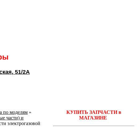
ары
ская
, 51/2А
ka по моделям
»
КУПИТЬ ЗАПЧАСТИ в
ые части) и
МАГАЗИНЕ
ти электрогазовой