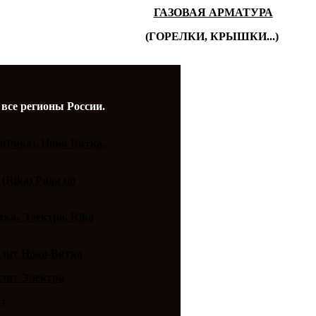
ГАЗОВАЯ АРМАТУРА
(ГОРЕЛКИ, КРЫШКИ...)
 все регионы России.
a(Рика), Ново-Вятка,
 (Rika) Рика по
ка, Электра, Rika
плит Ново-Вятка
плит Электра
ит