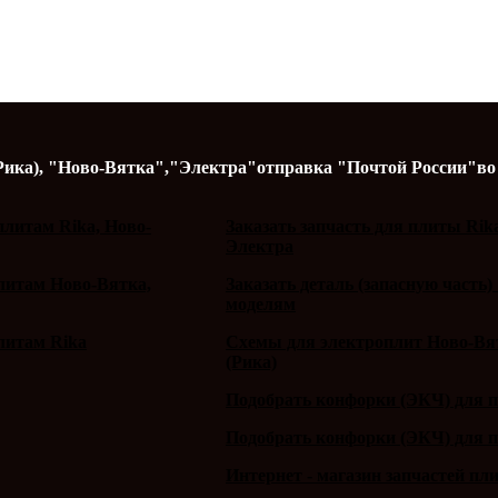
Рика),
"Ново-Вятка","Электра"
отправка "Почтой России"
во
литам Rika, Ново-
Заказать запчасть для плиты Rik
Электра
плитам Ново-Вятка,
Заказать деталь (запасную часть)
моделям
литам Rika
Схемы для электроплит Ново-Вят
(Рика)
Подобрать конфорки (ЭКЧ) для 
Подобрать конфорки (ЭКЧ) для 
Интернет - магазин запчастей пл