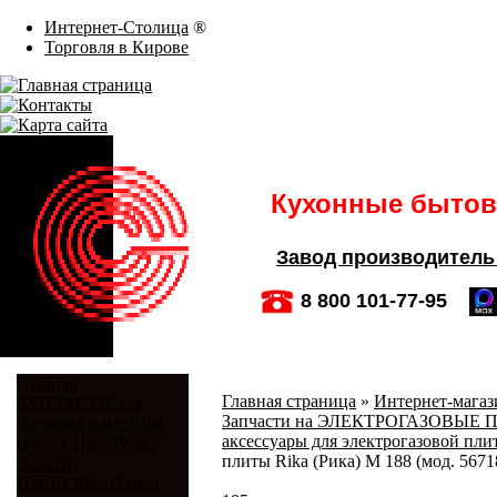
Интернет-Столица
®
Торговля в Кирове
Кухонные бытовы
Завод производитель
8 800 101-77-95
Главная
Главная страница
»
Интернет-магази
ЗАПЧАСТИ для
Запчасти на ЭЛЕКТРОГАЗОВЫЕ ПЛИ
бытовых плит Rika
аксессуары для электрогазовой плит
(Рика), НовоВятка,
плиты Rika (Рика) М 188 (мод. 5671
Электра
Плиты Rika (Рика)