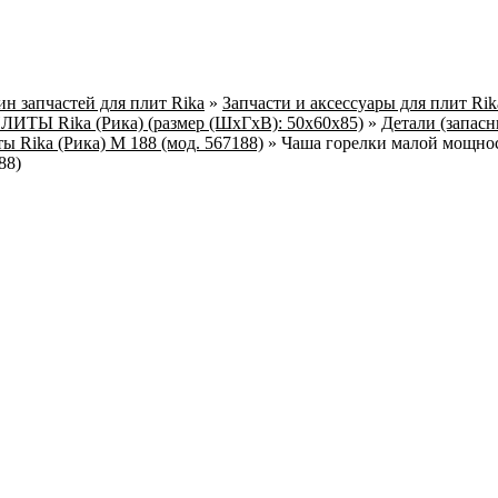
н запчастей для плит Rika
»
Запчасти и аксессуары для плит Ri
ТЫ Rika (Рика) (размер (ШхГхВ): 50х60х85)
»
Детали (запасн
ы Rika (Рика) М 188 (мод. 567188)
»
Чаша горелки малой мощнос
88)