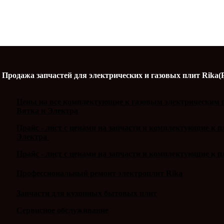
Продажа запчастей для электрических и газовых плит Rika(
Цены на все комплектующие к газовым электрическим п
Вятка и Электра
Прайс - лист с ценами на запчасти и комплектующие к 
Электра
Прайс - лист с ценами на запчасти и комплектующие к п
Профессиональный ремонт электроплит Rika
Запчасти для кухонных бытовых плит
Сервисное обслуживание