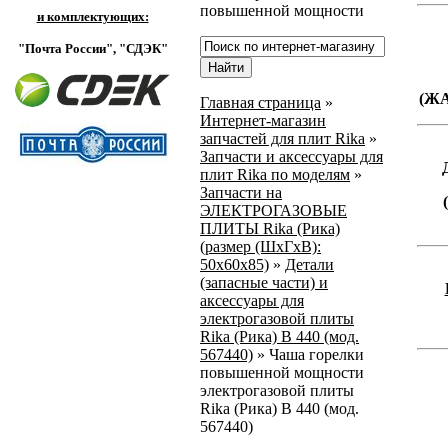
повышенной мощности
и комплектующих:
"Почта России",
"СДЭК"
(Ж
Главная страница
»
Интернет-магазин
запчастей для плит Rika
»
Запчасти и аксессуары для
плит Rika по моделям
»
Запчасти на
ЭЛЕКТРОГАЗОВЫЕ
ПЛИТЫ Rika (Рика)
(размер (ШхГхВ):
50х60х85)
»
Детали
(запасные части) и
аксессуары для
электрогазовой плиты
Rika (Рика) В 440 (мод.
567440)
»
Чаша горелки
повышенной мощности
электрогазовой плиты
Rika (Рика) В 440 (мод.
567440)