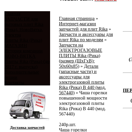
Главная
Главная страница
»
ЗАПЧАСТИ для
Интернет-магазин
бытовых плит Rika
запчастей для плит Rika
»
(Рика), НовоВятка,
Запчасти и аксессуары для
Электра
плит Rika по моделям
»
Плиты Rika (Рика)
Запчасти на
МАГАЗИН
ЭЛЕКТРОГАЗОВЫЕ
История компании
ПЛИТЫ Rika (Рика)
НОВО-ВЯТКА
(
(размер (ШхГхВ):
Плиты Rika (Рика) (до
50х60х85)
»
Детали
2017 г. выпуска)
(запасные части) и
Дополнительные
аксессуары для
опции
электрогазовой плиты
Контакты
Rika (Рика) В 440 (мод.
ПЕ
567440)
»
Чаша горелки
повышенной мощности
электрогазовой плиты
Rika (Рика) В 440 (мод.
567440)
240
р.
шт.
Доставка запчастей
Чаша горелки