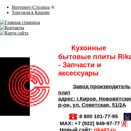
Интернет-Столица
®
Торговля в Кирове
Кухонные
бытовые плиты Rik
- Запчасти и
аксессуары
Завод производитель
плит
адрес:
г.Киров,
Нововятски
р-он, ул. Советская
, 51/2А
8 800 101-77-95
MAX:
+7 (922) 949-97-77
Новый сайт:
rika43.ru