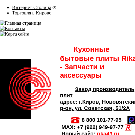
Интернет-Столица
®
Торговля в Кирове
Кухонные
бытовые плиты Rik
- Запчасти и
аксессуары
Завод производитель
плит
адрес:
г.Киров,
Нововятски
р-он, ул. Советская
, 51/2А
8 800 101-77-95
MAX:
+7 (922) 949-97-77
Новый сайт:
rika43.ru