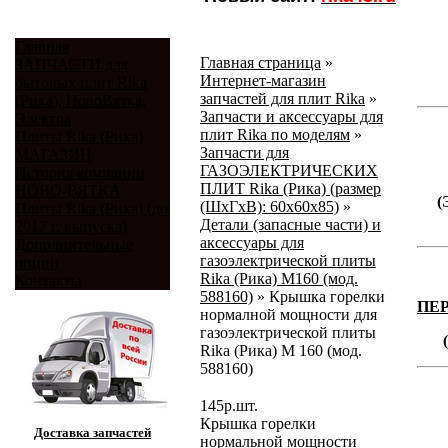
Главная
Главная страница
»
ЗАПЧАСТИ для
Интернет-магазин
бытовых плит Rika
запчастей для плит Rika
»
(Рика), НовоВятка,
Запчасти и аксессуары для
Электра
плит Rika по моделям
»
Плиты Rika (Рика)
Запчасти для
МАГАЗИН
ГАЗОЭЛЕКТРИЧЕСКИХ
История компании
ПЛИТ Rika (Рика) (размер
НОВО-ВЯТКА
(
(ШхГхВ): 60х60х85)
»
Плиты Rika (Рика) (до
Детали (запасные части) и
2017 г. выпуска)
аксессуары для
Дополнительные
газоэлектрической плиты
опции
Rika (Рика) М160 (мод.
Контакты
588160)
»
Крышка горелки
ПЕ
нормалной мощности для
газоэлектрической плиты
Rika (Рика) М 160 (мод.
588160)
145
р.
шт.
Крышка горелки
Доставка запчастей
нормальной мощности