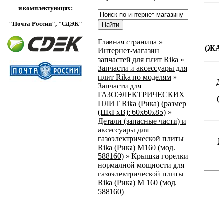
и комплектующих:
"Почта России",
"СДЭК"
Главная страница
»
(Ж
Интернет-магазин
запчастей для плит Rika
»
Запчасти и аксессуары для
плит Rika по моделям
»
Запчасти для
ГАЗОЭЛЕКТРИЧЕСКИХ
ПЛИТ Rika (Рика) (размер
(ШхГхВ): 60х60х85)
»
Детали (запасные части) и
аксессуары для
газоэлектрической плиты
Rika (Рика) М160 (мод.
588160)
»
Крышка горелки
нормалной мощности для
газоэлектрической плиты
Rika (Рика) М 160 (мод.
588160)