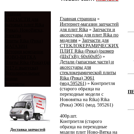
Главная
Главная страница
»
ЗАПЧАСТИ для
Интернет-магазин запчастей
бытовых плит Rika
для плит Rika
»
Запчасти и
(Рика), НовоВятка,
аксессуары для плит Rika по
Электра
моделям
»
Запчасти для
Плиты Rika (Рика)
СТЕКЛОКЕРАМИЧЕСКИХ
МАГАЗИН
ПЛИТ Rika (Рика) (размер
История компании
(ШхГхВ): 60x60x85)
»
НОВО-ВЯТКА
Детали (запасные части) и
Плиты Rika (Рика) (до
аксессуары для
2017 г. выпуска)
стеклокерамической плиты
Дополнительные
Rika (Рика) Э061
опции
(мод.595261)
»
Контрпетля
Контакты
(старого образца на
П
переходные модели с
Нововятка на Rika) Rika
(Рика) Э061 (мод. 595261)
400
р.
шт.
Контрпетля (старого
образца на переходные
Доставка запчастей
модели плит Ново-Вятка на