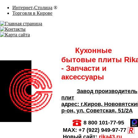
Интернет-Столица
®
Торговля в Кирове
Кухонные
бытовые плиты Rik
- Запчасти и
аксессуары
Завод производитель
плит
адрес:
г.Киров,
Нововятски
р-он, ул. Советская
, 51/2А
8 800 101-77-95
MAX:
+7 (922) 949-97-77
Новый сайт:
rika43.ru