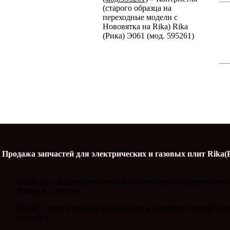
(старого образца на
переходные модели с
Нововятка на Rika) Rika
(Рика) Э061 (мод. 595261)
Продажа запчастей для электрических и газовых плит Rika(
Цены на все комплектующие к газовым электрическим п
Вятка и Электра
Прайс - лист с ценами на запчасти и комплектующие к 
Электра