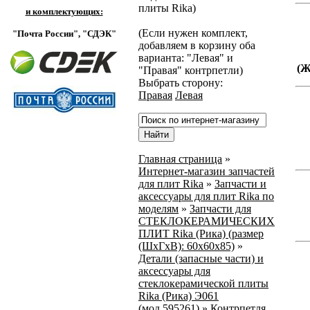
плиты Rika)
и комплектующих:
(Если нужен комплект,
"Почта России",
"СДЭК"
добавляем в корзину оба
варианта: "Левая" и
(
"Правая" контрпетли)
Выбрать сторону:
Правая
Левая
Главная страница
»
Интернет-магазин запчастей
для плит Rika
»
Запчасти и
аксессуары для плит Rika по
моделям
»
Запчасти для
СТЕКЛОКЕРАМИЧЕСКИХ
ПЛИТ Rika (Рика) (размер
(ШхГхВ): 60x60x85)
»
Детали (запасные части) и
аксессуары для
стеклокерамической плиты
Rika (Рика) Э061
(мод.595261)
»
Контрпетля