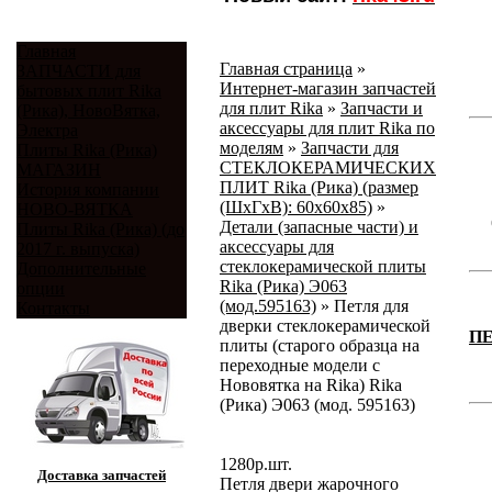
Главная
Главная страница
»
ЗАПЧАСТИ для
Интернет-магазин запчастей
бытовых плит Rika
для плит Rika
»
Запчасти и
(Рика), НовоВятка,
аксессуары для плит Rika по
Электра
моделям
»
Запчасти для
Плиты Rika (Рика)
СТЕКЛОКЕРАМИЧЕСКИХ
МАГАЗИН
ПЛИТ Rika (Рика) (размер
История компании
(ШхГхВ): 60x60x85)
»
НОВО-ВЯТКА
Детали (запасные части) и
Плиты Rika (Рика) (до
аксессуары для
2017 г. выпуска)
стеклокерамической плиты
Дополнительные
Rika (Рика) Э063
опции
(мод.595163)
»
Петля для
Контакты
дверки стеклокерамической
П
плиты (старого образца на
переходные модели с
Нововятка на Rika) Rika
(Рика) Э063 (мод. 595163)
1280
р.
шт.
Доставка запчастей
Петля двери жарочного