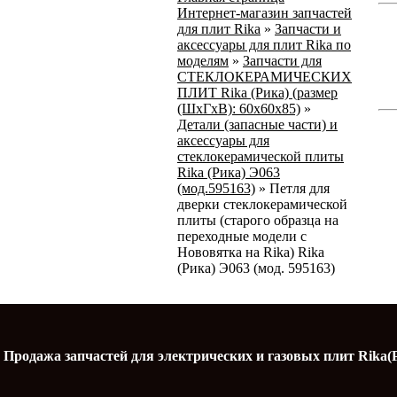
Интернет-магазин запчастей
для плит Rika
»
Запчасти и
аксессуары для плит Rika по
моделям
»
Запчасти для
СТЕКЛОКЕРАМИЧЕСКИХ
ПЛИТ Rika (Рика) (размер
(ШхГхВ): 60x60x85)
»
Детали (запасные части) и
аксессуары для
стеклокерамической плиты
Rika (Рика) Э063
(мод.595163)
»
Петля для
дверки стеклокерамической
плиты (старого образца на
переходные модели с
Нововятка на Rika) Rika
(Рика) Э063 (мод. 595163)
Продажа запчастей для электрических и газовых плит Rika(