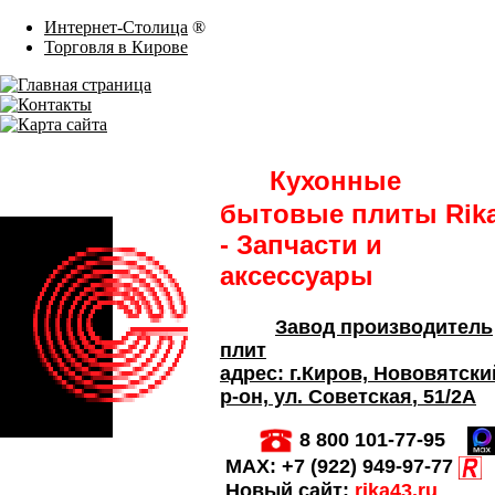
Интернет-Столица
®
Торговля в Кирове
Кухонные
бытовые плиты Rik
- Запчасти и
аксессуары
Завод производитель
плит
адрес:
г.Киров,
Нововятски
р-он, ул. Советская
, 51/2А
8 800 101-77-95
MAX:
+7 (922) 949-97-77
Новый сайт:
rika43.ru