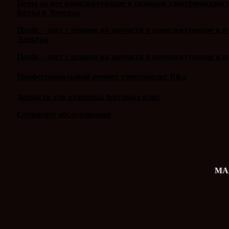
Цены на все комплектующие к газовым электрическим п
Вятка и Электра
Прайс - лист с ценами на запчасти и комплектующие к 
Электра
Прайс - лист с ценами на запчасти и комплектующие к п
Профессиональный ремонт электроплит Rika
Запчасти для кухонных бытовых плит
Сервисное обслуживание
MAX