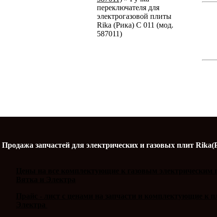
переключателя для
электрогазовой плиты
Rika (Рика) С 011 (мод.
587011)
Продажа запчастей для электрических и газовых плит Rika(
Цены на все комплектующие к газовым электрическим п
Вятка и Электра
Прайс - лист с ценами на запчасти и комплектующие к 
Электра