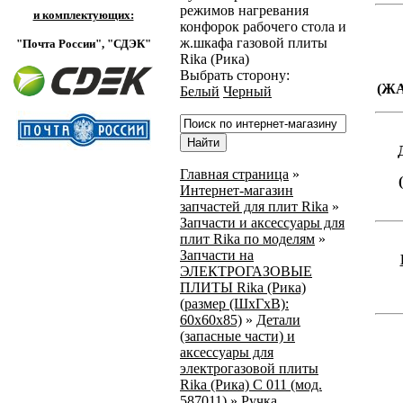
режимов нагревания
и комплектующих:
конфорок рабочего стола и
ж.шкафа газовой плиты
"Почта России",
"СДЭК"
Rika (Рика)
Выбрать сторону:
(Ж
Белый
Черный
Главная страница
»
Интернет-магазин
запчастей для плит Rika
»
Запчасти и аксессуары для
плит Rika по моделям
»
Запчасти на
ЭЛЕКТРОГАЗОВЫЕ
ПЛИТЫ Rika (Рика)
(размер (ШхГхВ):
60х60х85)
»
Детали
(запасные части) и
аксессуары для
электрогазовой плиты
Rika (Рика) С 011 (мод.
587011)
»
Ручка