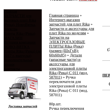
Главная
Главная страница
»
ЗАПЧАСТИ для
Интернет-магазин
бытовых плит Rika
запчастей для плит Rika
»
(Рика), НовоВятка,
Запчасти и аксессуары для
Электра
плит Rika по моделям
»
Плиты Rika (Рика)
Запчасти на
МАГАЗИН
ЭЛЕКТРОГАЗОВЫЕ
История компании
ПЛИТЫ Rika (Рика)
НОВО-ВЯТКА
(
(размер (ШхГхВ):
Плиты Rika (Рика) (до
60х60х85)
»
Детали
2017 г. выпуска)
(запасные части) и
Дополнительные
аксессуары для
опции
электрогазовой плиты
Контакты
Rika (Рика) С 011 (мод.
ПЕ
587011)
»
Ручка
переключателя для
электрогазовой плиты
Rika (Рика) С 011 (мод.
587011)
80
р.
шт.
Доставка запчастей
Ручка переключения