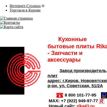
Интернет-Столица
®
Торговля в Кирове
Кухонные
бытовые плиты Rik
- Запчасти и
аксессуары
Завод производитель
плит
адрес:
г.Киров,
Нововятски
р-он, ул. Советская
, 51/2А
8 800 101-77-95
MAX:
+7 (922) 949-97-77
Новый сайт:
rika43.ru