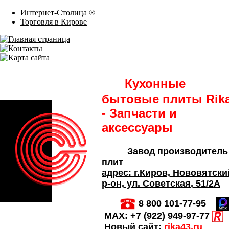
Интернет-Столица
®
Торговля в Кирове
Кухонные
бытовые плиты Rik
- Запчасти и
аксессуары
Завод производитель
плит
адрес:
г.Киров,
Нововятски
р-он, ул. Советская
, 51/2А
8 800 101-77-95
MAX:
+7 (922) 949-97-77
Новый сайт:
rika43.ru