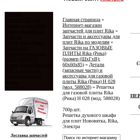
Главная
Главная страница
»
ЗАПЧАСТИ для
Интернет-магазин
бытовых плит Rika
запчастей для плит Rika
»
(Рика), НовоВятка,
Запчасти и аксессуары для
Электра
плит Rika по моделям
»
Плиты Rika (Рика)
Запчасти на ГАЗОВЫЕ
МАГАЗИН
ПЛИТЫ Rika (Рика)
История компании
(размер (ШхГхВ):
НОВО-ВЯТКА
(
60х60х85)
»
Детали
Плиты Rika (Рика) (до
(запасные части) и
2017 г. выпуска)
аксессуары для газовой
Дополнительные
плиты Rika (Рика) Н 028
опции
(мод. 588028)
»
Решетка
Контакты
для газовой плиты Rika
ПЕ
(Рика) Н 028 (мод. 588028)
700
р.
шт.
Решетка духового шкафа
для плит Нововятка, Rika,
Электра
Доставка запчастей