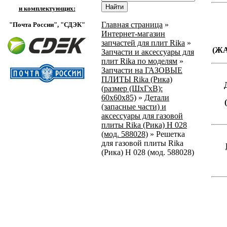
и комплектующих:
Главная страница
»
"Почта России",
"СДЭК"
Интернет-магазин
запчастей для плит Rika
»
(Ж
Запчасти и аксессуары для
плит Rika по моделям
»
Запчасти на ГАЗОВЫЕ
ПЛИТЫ Rika (Рика)
(размер (ШхГхВ):
60х60х85)
»
Детали
(запасные части) и
аксессуары для газовой
плиты Rika (Рика) Н 028
(мод. 588028)
»
Решетка
для газовой плиты Rika
(Рика) Н 028 (мод. 588028)