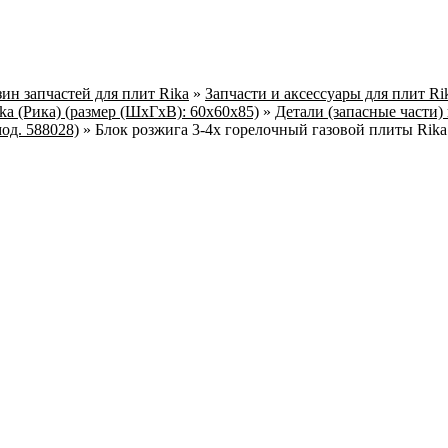
ин запчастей для плит Rika
»
Запчасти и аксессуары для плит Ri
 (Рика) (размер (ШхГхВ): 60х60х85)
»
Детали (запасные части)
мод. 588028)
»
Блок розжига 3-4х горелочный газовой плиты Rika 