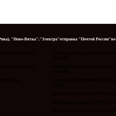
Рика),
"Ново-Вятка","Электра"
отправка "Почтой России"
во
литам Rika, Ново-
Заказать запчасть для плиты Rik
Электра
плитам Ново-Вятка,
Заказать деталь (запасную часть)
моделям
литам Rika
Схемы для электроплит Ново-Вят
(Рика)
Подобрать конфорки (ЭКЧ) для 
Подобрать конфорки (ЭКЧ) для 
Интернет - магазин запчастей пл