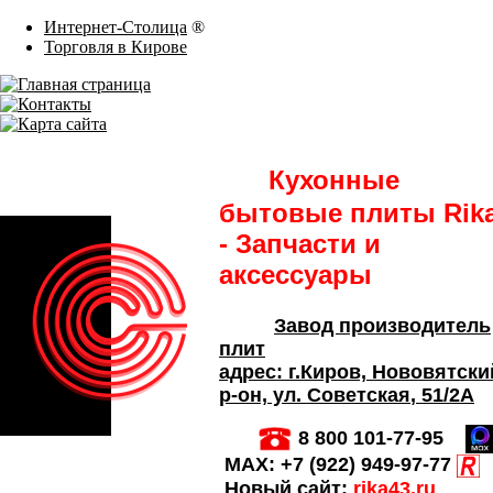
Интернет-Столица
®
Торговля в Кирове
Кухонные
бытовые плиты Rik
- Запчасти и
аксессуары
Завод производитель
плит
адрес:
г.Киров,
Нововятски
р-он, ул. Советская
, 51/2А
8 800 101-77-95
MAX:
+7 (922) 949-97-77
Новый сайт:
rika43.ru