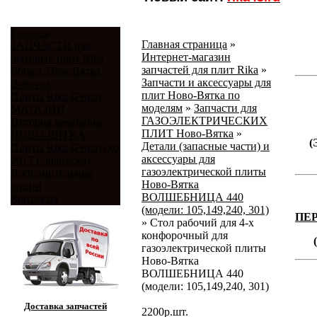
Главная
Главная страница
»
ЗАПЧАСТИ для
Интернет-магазин
бытовых плит Rika
запчастей для плит Rika
»
(Рика), НовоВятка,
Запчасти и аксессуары для
Электра
плит Ново-Вятка по
Плиты Rika (Рика)
моделям
»
Запчасти для
МАГАЗИН
ГАЗОЭЛЕКТРИЧЕСКИХ
История компании
ПЛИТ Ново-Вятка
»
НОВО-ВЯТКА
(
Детали (запасные части) и
Плиты Rika (Рика) (до
аксессуары для
2017 г. выпуска)
газоэлектрической плиты
Дополнительные
Ново-Вятка
опции
ВОЛШЕБНИЦА 440
Контакты
(модели: 105,149,240, 301)
ПЕ
»
Стол рабочий для 4-х
конфорочный для
газоэлектрической плиты
Ново-Вятка
ВОЛШЕБНИЦА 440
(модели: 105,149,240, 301)
Доставка запчастей
2200
р.
шт.