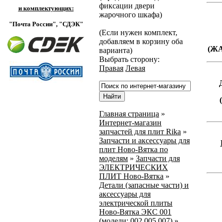
фиксации двери
и комплектующих:
жарочного шкафа)
"Почта России",
"СДЭК"
(Если нужен комплект,
добавляем в корзину оба
(Ж
варианта)
Выбрать сторону:
Правая
Левая
Главная страница
»
Интернет-магазин
запчастей для плит Rika
»
Запчасти и аксессуары для
плит Ново-Вятка по
моделям
»
Запчасти для
ЭЛЕКТРИЧЕСКИХ
ПЛИТ Ново-Вятка
»
Детали (запасные части) и
аксессуары для
электрической плиты
Ново-Вятка ЭКС 001
(модели: 002,005,007)
»