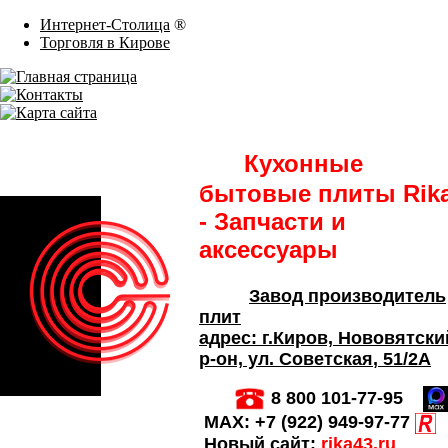
Интернет-Столица
®
Торговля в Кирове
Кухонные
бытовые плиты Rik
- Запчасти и
аксессуары
Завод производитель
плит
адрес:
г.Киров,
Нововятски
р-он, ул. Советская
, 51/2А
8 800 101-77-95
MAX:
+7 (922) 949-97-77
Новый сайт:
rika43.ru