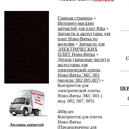
Главная
Главная страница
»
ЗАПЧАСТИ для
Интернет-магазин
бытовых плит Rika
запчастей для плит Rika
»
(Рика), НовоВятка,
Запчасти и аксессуары для
Электра
плит Ново-Вятка по
Плиты Rika (Рика)
моделям
»
Запчасти для
МАГАЗИН
ЭЛЕКТРИЧЕСКИХ
История компании
ПЛИТ Ново-Вятка
»
НОВО-ВЯТКА
(
Детали (запасные части) и
Плиты Rika (Рика) (до
аксессуары для
2017 г. выпуска)
электрической плиты
Дополнительные
Ново-Вятка ЭКС 001
опции
(модели: 002,005,007)
»
Контакты
Контрпетля для
ПЕ
электрической плиты
Ново-Вятка ЭКС 001 (
мод. 002, 007, 005)
400
р.
шт.
Контрпетля для плиты
Ново-Вятка
Доставка запчастей
(Предназначена для