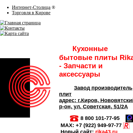
Интернет-Столица
®
Торговля в Кирове
Кухонные
бытовые плиты Rik
- Запчасти и
аксессуары
Завод производитель
плит
адрес:
г.Киров,
Нововятски
р-он, ул. Советская
, 51/2А
8 800 101-77-95
MAX:
+7 (922) 949-97-77
Новый сайт:
rika43.ru