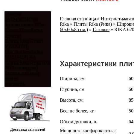
Главная
Главная страница
»
Интернет-магаз
ЗАПЧАСТИ для
Rika
»
Плиты Rika (Рика)
»
Широки
бытовых плит Rika
60х60х85 см.)
»
Газовые
»
RIKA 62
(Рика), НовоВятка,
Электра
Плиты Rika (Рика)
МАГАЗИН
История компании
НОВО-ВЯТКА
Характеристики пли
Плиты Rika (Рика) (до
2017 г. выпуска)
Дополнительные
опции
Ширина, см
60
Контакты
Глубина, см
60
Высота, см
85
Вес, не более, кг.
50
Объем духовки, л.
64
Доставка запчастей
Мощность конфорок стола:
2,