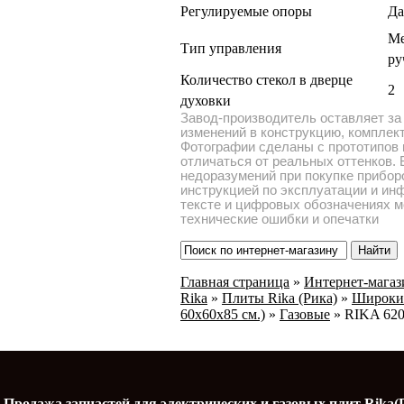
Регулируемые опоры
Да
Ме
Тип управления
ру
Количество стекол в дверце
2
духовки
Завод-производитель оставляет за
изменений в конструкцию, комплек
Фотографии сделаны с прототипов 
отличаться от реальных оттенков.
недоразумений при покупке прибор
инструкцией по эксплуатации и ин
тексте и цифровых обозначениях 
технические ошибки и опечатки
Главная страница
»
Интернет-магаз
Rika
»
Плиты Rika (Рика)
»
Широки
60х60х85 см.)
»
Газовые
»
RIKA 62
Продажа запчастей для электрических и газовых плит Rika(