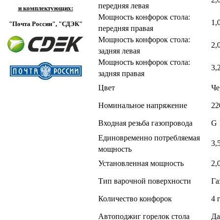
передняя левая
и комплектующих:
Мощность конфорок стола:
1,
"Почта России",
"СДЭК"
передняя правая
Мощность конфорок стола:
2,
задняя левая
Мощность конфорок стола:
3,
задняя правая
Цвет
Че
Номинальное напряжение
22
Входная резьба газопровода
G 
Единовременно потребляемая
3,
мощность
Установленная мощность
2,
Тип варочной поверхности
Га
Количество конфорок
4 
Автоподжиг горелок стола
Да