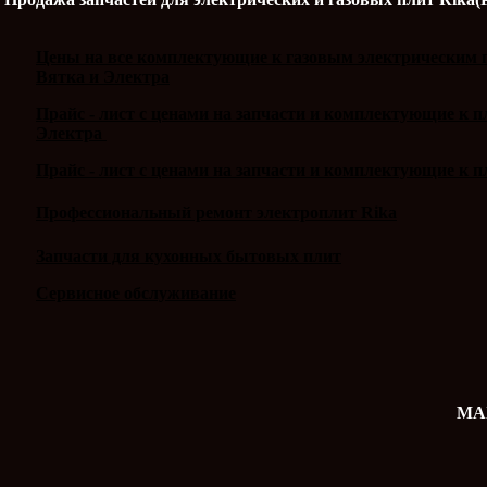
Цены на все комплектующие к газовым электрическим п
Вятка и Электра
Прайс - лист с ценами на запчасти и комплектующие к 
Электра
Прайс - лист с ценами на запчасти и комплектующие к п
Профессиональный ремонт электроплит Rika
Запчасти для кухонных бытовых плит
Сервисное обслуживание
MAX