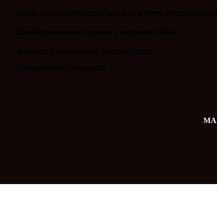
Прайс - лист с ценами на запчасти и комплектующие к п
Профессиональный ремонт электроплит Rika
Запчасти для кухонных бытовых плит
Сервисное обслуживание
MAX