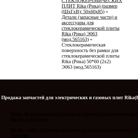
СТЕКЛОКЕРАМИЧЕСКИХ
ПЛИТ Rika (Рика) (размер
(ШхГхВ): 50x60x85)
»
Детали (запасные части) и
аксессуары для
стеклокерамической плиты
Rika (Рика) Э063
(мод.565163)
»
Стеклокерамическая
поверхность без рамки для
стеклокерамической плиты
Rika (Рика) 50*60 (2х2)
Э063 (мод.565163)
Продажа запчастей для электрических и газовых плит Rika(
Цены на все комплектующие к газовым электрическим п
Вятка и Электра
Прайс - лист с ценами на запчасти и комплектующие к 
Электра