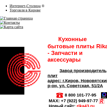
Интернет-Столица
®
Торговля в Кирове
Кухонные
бытовые плиты Rik
- Запчасти и
аксессуары
Завод производитель
плит
адрес:
г.Киров,
Нововятски
р-он, ул. Советская
, 51/2А
8 800 101-77-95
MAX:
+7 (922) 949-97-77
Новый сайт:
rika43.ru