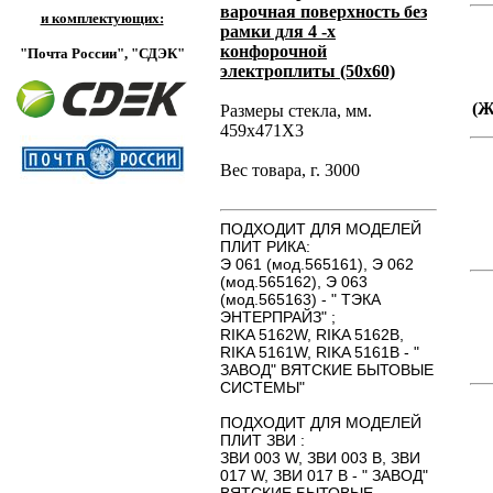
варочная поверхность без
и комплектующих:
рамки для 4 -х
конфорочной
"Почта России",
"СДЭК"
электроплиты (50х60)
(
Размеры стекла, мм.
459х471Х3
Вес товара, г. 3000
ПОДХОДИТ ДЛЯ МОДЕЛЕЙ
ПЛИТ РИКА:
Э 061 (мод.565161), Э 062
(мод.565162), Э 063
(мод.565163) - " ТЭКА
ЭНТЕРПРАЙЗ" ;
RIKA 5162W, RIKA 5162B,
RIKA 5161W, RIKA 5161B - "
ЗАВОД" ВЯТСКИЕ БЫТОВЫЕ
СИСТЕМЫ"
ПОДХОДИТ ДЛЯ МОДЕЛЕЙ
ПЛИТ ЗВИ :
ЗВИ 003 W, ЗВИ 003 B, ЗВИ
017 W, ЗВИ 017 B - " ЗАВОД"