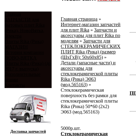
Главная
Главная страница
»
ЗАПЧАСТИ для
Интернет-магазин запчастей
бытовых плит Rika
для плит Rika
»
Запчасти и
(Рика), НовоВятка,
аксессуары для плит Rika по
Электра
моделям
»
Запчасти для
Плиты Rika (Рика)
СТЕКЛОКЕРАМИЧЕСКИХ
МАГАЗИН
ПЛИТ Rika (Рика) (размер
История компании
(ШхГхВ): 50x60x85)
»
НОВО-ВЯТКА
Детали (запасные части) и
Плиты Rika (Рика) (до
аксессуары для
2017 г. выпуска)
стеклокерамической плиты
Дополнительные
Rika (Рика) Э063
опции
(мод.565163)
»
Контакты
Стеклокерамическая
П
поверхность без рамки для
стеклокерамической плиты
Rika (Рика) 50*60 (2х2)
Э063 (мод.565163)
5000
р.
шт.
Доставка запчастей
Стеклокерамическая