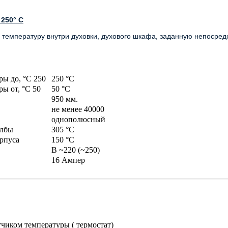
 250° С
 температуру внутри духовки, духового шкафа, заданную непосред
ы до, °C 250
250 °C
ы от, °C 50
50 °C
950 мм.
не менее 40000
однополюсный
олбы
305 °C
орпуса
150 °C
В ~220 (~250)
16 Ампер
атчиком температуры ( термостат)