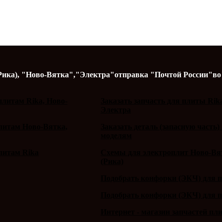
Рика),
"Ново-Вятка","Электра"
отправка "Почтой России"
во
литам Rika, Ново-
Заказать запчасть для плиты Rik
Электра
плитам Ново-Вятка,
Заказать деталь (запасную часть)
моделям
литам Rika
Схемы для электроплит Ново-Вят
(Рика)
Подобрать конфорки (ЭКЧ) для 
Подобрать конфорки (ЭКЧ) для 
Интернет - магазин запчастей пл