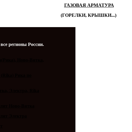
ГАЗОВАЯ АРМАТУРА
(ГОРЕЛКИ, КРЫШКИ...)
 все регионы России.
a(Рика), Ново-Вятка,
 (Rika) Рика по
ка, Электра, Rika
плит Ново-Вятка
плит Электра
ит