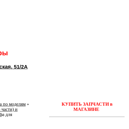
ары
ская
, 51/2А
ka по моделям
»
КУПИТЬ ЗАПЧАСТИ в
 части) и
МАГАЗИНЕ
фа для