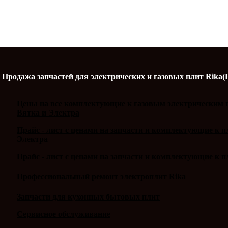
Продажа запчастей для электрических и газовых плит Rika(
Цены на все комплектующие к газовым электрическим п
Вятка и Электра
Прайс - лист с ценами на запчасти и комплектующие к 
Электра
Прайс - лист с ценами на запчасти и комплектующие к п
Профессиональный ремонт электроплит Rika
Запчасти для кухонных бытовых плит
Сервисное обслуживание