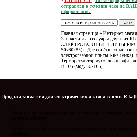
*
ОПЛАТА !!!
После оформления 
отправлен в течении часа на ВАШ
оформлении.
Главная страница
»
Интернет-магази
Запчасти и аксессуары для плит Ri
ЭЛЕКТРОГАЗОВЫЕ ПЛИТЫ Rika (Ри
50х60х85)
»
Детали (запасные части
электрогазовой плиты Rika (Рика) В
Терморегулятор духового шкафа эле
В 105 (мод. 567105)
Продажа запчастей для электрических и газовых плит Rika(
Цены на все комплектующие к газовым электрическим п
Вятка и Электра
Прайс - лист с ценами на запчасти и комплектующие к 
Электра