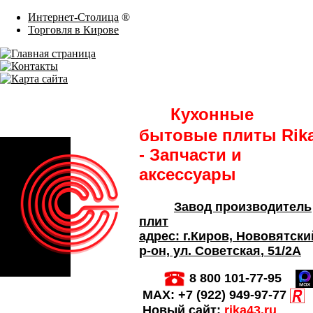
Интернет-Столица
®
Торговля в Кирове
Кухонные
бытовые плиты Rik
- Запчасти и
аксессуары
Завод производитель
плит
адрес:
г.Киров,
Нововятски
р-он, ул. Советская
, 51/2А
8 800 101-77-95
MAX:
+7 (922) 949-97-77
Новый сайт:
rika43.ru