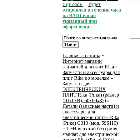
с qr-code
будет
отправлен в течении часа
на ВАШ e-mail
указанный при
оформлении.
Главная страница
»
Интернет-магазин
запчастей для плит Rika
»
Запчасти и аксессуары для
плит Rika по моделям
»
Запчасти для
ЭЛЕКТРИЧЕСКИХ
ПЛИТ Rika (Рика) (размер
(ШхГхВ): 60х60х85)
»
Детали (запасные части) и
аксессуары для
электрической плиты Rika
(Рика) C010 (мод. 596110)
»
ТЭН верхний без гриля
standart для электрической
плиты Rika (Рика) C010