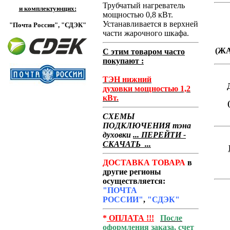
Трубчатый нагреватель
и комплектующих:
мощностью 0,8 кВт.
Устанавливается в верхней
"Почта России",
"СДЭК"
части жарочного шкафа.
(Ж
С этим товаром часто
покупают :
ТЭН нижний
духовки
мощностью 1,2
кВт.
СХЕМЫ
ПОДКЛЮЧЕНИЯ тэна
духовки
... ПЕРЕЙТИ -
СКАЧАТЬ ...
ДОСТАВКА ТОВАРА
в
другие регионы
осуществляется:
"ПОЧТА
РОССИИ"
,
"СДЭК"
*
ОПЛАТА !!!
После
оформления заказа, счет