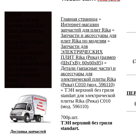
Главная
Главная страница
»
ЗАПЧАСТИ для
Интернет-магазин
бытовых плит Rika
запчастей для плит Rika
»
(Рика), НовоВятка,
Запчасти и аксессуары для
Электра
плит Rika по моделям
»
Плиты Rika (Рика)
Запчасти для
МАГАЗИН
ЭЛЕКТРИЧЕСКИХ
История компании
ПЛИТ Rika (Рика) (размер
НОВО-ВЯТКА
(
(ШхГхВ): 60х60х85)
»
Плиты Rika (Рика) (до
Детали (запасные части) и
2017 г. выпуска)
аксессуары для
Дополнительные
электрической плиты Rika
опции
(Рика) C010 (мод. 596110)
Контакты
»
ТЭН верхний без гриля
ПЕ
standart для электрической
плиты Rika (Рика) C010
(мод. 596110)
700
р.
шт.
ТЭН верхний без гриля
standart.
Доставка запчастей