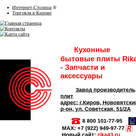
Интернет-Столица
®
Торговля в Кирове
Кухонные
бытовые плиты Rik
- Запчасти и
аксессуары
Завод производитель
плит
адрес:
г.Киров,
Нововятски
р-он, ул. Советская
, 51/2А
8 800 101-77-95
MAX:
+7 (922) 949-97-77
Новый сайт:
rika43.ru