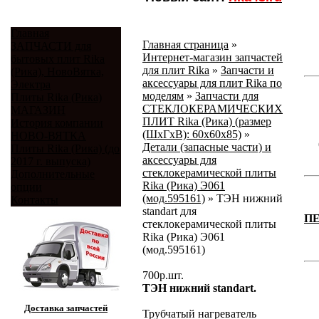
Главная
Главная страница
»
ЗАПЧАСТИ для
Интернет-магазин запчастей
бытовых плит Rika
для плит Rika
»
Запчасти и
(Рика), НовоВятка,
аксессуары для плит Rika по
Электра
моделям
»
Запчасти для
Плиты Rika (Рика)
СТЕКЛОКЕРАМИЧЕСКИХ
МАГАЗИН
ПЛИТ Rika (Рика) (размер
История компании
(ШхГхВ): 60x60x85)
»
НОВО-ВЯТКА
Детали (запасные части) и
Плиты Rika (Рика) (до
аксессуары для
2017 г. выпуска)
стеклокерамической плиты
Дополнительные
Rika (Рика) Э061
опции
(мод.595161)
»
ТЭН нижний
Контакты
standart для
П
стеклокерамической плиты
Rika (Рика) Э061
(мод.595161)
700
р.
шт.
ТЭН нижний standart.
Доставка запчастей
Трубчатый нагреватель