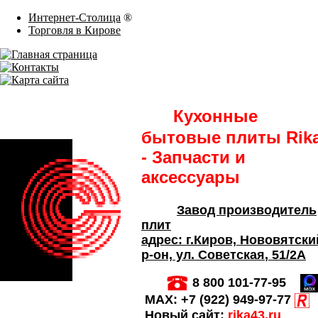
Интернет-Столица
®
Торговля в Кирове
Кухонные
бытовые плиты Rik
- Запчасти и
аксессуары
Завод производитель
плит
адрес:
г.Киров,
Нововятски
р-он, ул. Советская
, 51/2А
8 800 101-77-95
MAX:
+7 (922) 949-97-77
Новый сайт:
rika43.ru