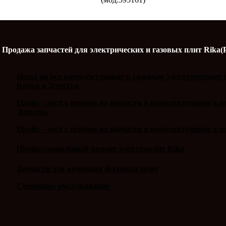
Продажа запчастей для электрических и газовых плит Rika(
Цены на все комплектующие к газовым электрическим п
Вятка и Электра
Прайс - лист с ценами на запчасти и комплектующие к 
Электра
Прайс - лист с ценами на запчасти и комплектующие к п
Профессиональный ремонт электроплит Rika
Запчасти для кухонных бытовых плит
Сервисное обслуживание