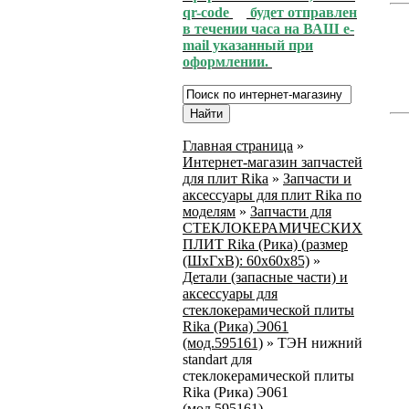
qr-code
будет отправлен
в течении часа на ВАШ e-
mail указанный при
оформлении.
Главная страница
»
Интернет-магазин запчастей
для плит Rika
»
Запчасти и
аксессуары для плит Rika по
моделям
»
Запчасти для
СТЕКЛОКЕРАМИЧЕСКИХ
ПЛИТ Rika (Рика) (размер
(ШхГхВ): 60x60x85)
»
Детали (запасные части) и
аксессуары для
стеклокерамической плиты
Rika (Рика) Э061
(мод.595161)
»
ТЭН нижний
standart для
стеклокерамической плиты
Rika (Рика) Э061
(мод.595161)