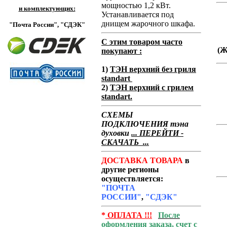
мощностью 1,2 кВт.
и комплектующих:
Устанавливается под
днищем жарочного шкафа.
"Почта России",
"СДЭК"
С этим товаром часто
(
покупают :
1)
ТЭН верхний без гриля
standart
2)
ТЭН верхний с грилем
standart.
СХЕМЫ
ПОДКЛЮЧЕНИЯ тэна
духовки
... ПЕРЕЙТИ -
СКАЧАТЬ ...
ДОСТАВКА ТОВАРА
в
другие регионы
осуществляется:
"ПОЧТА
РОССИИ"
,
"СДЭК"
*
ОПЛАТА !!!
После
оформления заказа, счет с