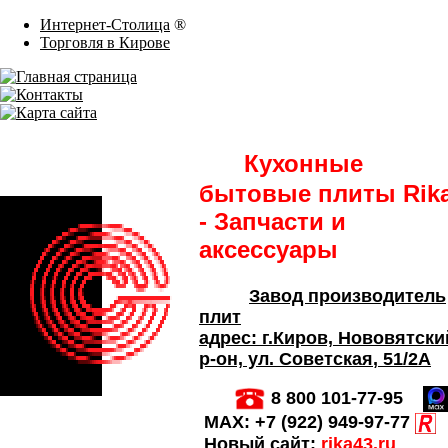
Интернет-Столица
®
Торговля в Кирове
Кухонные
бытовые плиты Rik
- Запчасти и
аксессуары
Завод производитель
плит
адрес:
г.Киров,
Нововятски
р-он, ул. Советская
, 51/2А
8 800 101-77-95
MAX:
+7 (922) 949-97-77
Новый сайт:
rika43.ru