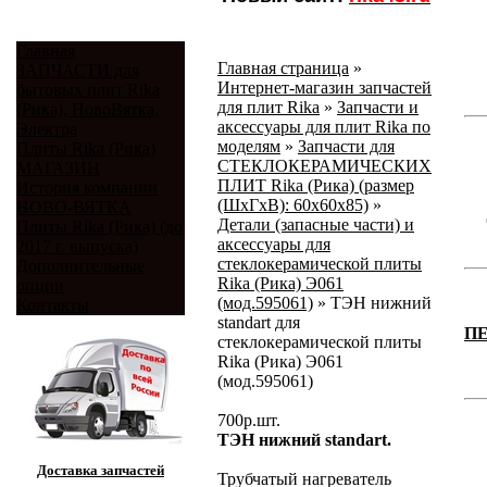
Главная
Главная страница
»
ЗАПЧАСТИ для
Интернет-магазин запчастей
бытовых плит Rika
для плит Rika
»
Запчасти и
(Рика), НовоВятка,
аксессуары для плит Rika по
Электра
моделям
»
Запчасти для
Плиты Rika (Рика)
СТЕКЛОКЕРАМИЧЕСКИХ
МАГАЗИН
ПЛИТ Rika (Рика) (размер
История компании
(ШхГхВ): 60x60x85)
»
НОВО-ВЯТКА
Детали (запасные части) и
Плиты Rika (Рика) (до
аксессуары для
2017 г. выпуска)
стеклокерамической плиты
Дополнительные
Rika (Рика) Э061
опции
(мод.595061)
»
ТЭН нижний
Контакты
standart для
П
стеклокерамической плиты
Rika (Рика) Э061
(мод.595061)
700
р.
шт.
ТЭН нижний standart.
Доставка запчастей
Трубчатый нагреватель