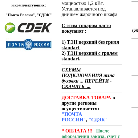
мощностью 1,2 кВт.
и комплектующих:
Устанавливается под
днищем жарочного шкафа.
"Почта России",
"СДЭК"
С этим товаром часто
(
покупают :
1)
ТЭН верхний без гриля
standart
2)
ТЭН верхний с грилем
standart.
СХЕМЫ
ПОДКЛЮЧЕНИЯ тэна
духовки
... ПЕРЕЙТИ -
СКАЧАТЬ ...
ДОСТАВКА ТОВАРА
в
другие регионы
осуществляется:
"ПОЧТА
РОССИИ"
,
"СДЭК"
*
ОПЛАТА !!!
После
оформления заказа, счет с