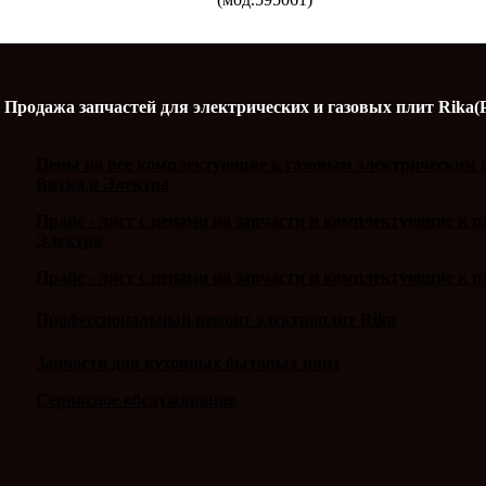
Продажа запчастей для электрических и газовых плит Rika(
Цены на все комплектующие к газовым электрическим п
Вятка и Электра
Прайс - лист с ценами на запчасти и комплектующие к 
Электра
Прайс - лист с ценами на запчасти и комплектующие к п
Профессиональный ремонт электроплит Rika
Запчасти для кухонных бытовых плит
Сервисное обслуживание