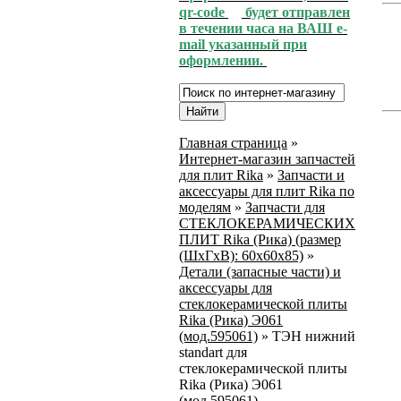
qr-code
будет отправлен
в течении часа на ВАШ e-
mail указанный при
оформлении.
Главная страница
»
Интернет-магазин запчастей
для плит Rika
»
Запчасти и
аксессуары для плит Rika по
моделям
»
Запчасти для
СТЕКЛОКЕРАМИЧЕСКИХ
ПЛИТ Rika (Рика) (размер
(ШхГхВ): 60x60x85)
»
Детали (запасные части) и
аксессуары для
стеклокерамической плиты
Rika (Рика) Э061
(мод.595061)
»
ТЭН нижний
standart для
стеклокерамической плиты
Rika (Рика) Э061
(мод.595061)