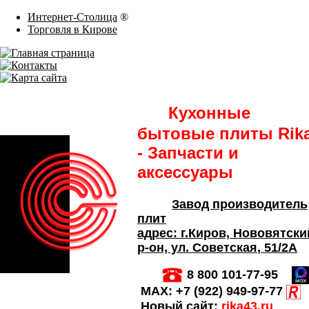
Интернет-Столица
®
Торговля в Кирове
Кухонные
бытовые плиты Rik
- Запчасти и
аксессуары
Завод производитель
плит
адрес:
г.Киров,
Нововятски
р-он, ул. Советская
, 51/2А
8 800 101-77-95
MAX:
+7 (922) 949-97-77
Новый сайт:
rika43.ru