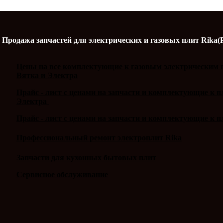
Продажа запчастей для электрических и газовых плит Rika(
Цены на все комплектующие к газовым электрическим п
Вятка и Электра
Прайс - лист с ценами на запчасти и комплектующие к 
Электра
Прайс - лист с ценами на запчасти и комплектующие к п
Профессиональный ремонт электроплит Rika
Запчасти для кухонных бытовых плит
Сервисное обслуживание