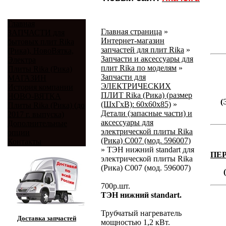
Главная
Главная страница
»
ЗАПЧАСТИ для
Интернет-магазин
бытовых плит Rika
запчастей для плит Rika
»
(Рика), НовоВятка,
Запчасти и аксессуары для
Электра
плит Rika по моделям
»
Плиты Rika (Рика)
Запчасти для
МАГАЗИН
ЭЛЕКТРИЧЕСКИХ
История компании
ПЛИТ Rika (Рика) (размер
НОВО-ВЯТКА
(
(ШхГхВ): 60х60х85)
»
Плиты Rika (Рика) (до
Детали (запасные части) и
2017 г. выпуска)
аксессуары для
Дополнительные
электрической плиты Rika
опции
(Рика) C007 (мод. 596007)
Контакты
»
ТЭН нижний standart для
ПЕ
электрической плиты Rika
(Рика) C007 (мод. 596007)
700
р.
шт.
ТЭН нижний standart.
Трубчатый нагреватель
Доставка запчастей
мощностью 1,2 кВт.