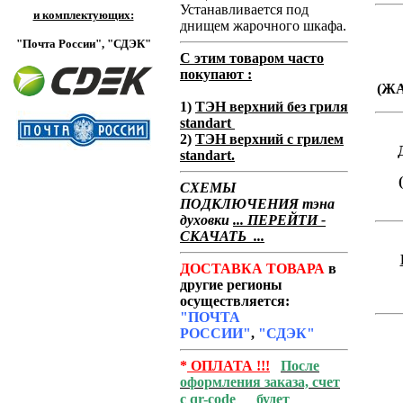
Устанавливается под
и комплектующих:
днищем жарочного шкафа.
"Почта России",
"СДЭК"
С этим товаром часто
покупают :
(Ж
1)
ТЭН верхний без гриля
standart
2)
ТЭН верхний с грилем
standart.
СХЕМЫ
ПОДКЛЮЧЕНИЯ тэна
духовки
... ПЕРЕЙТИ -
СКАЧАТЬ ...
ДОСТАВКА ТОВАРА
в
другие регионы
осуществляется:
"ПОЧТА
РОССИИ"
,
"СДЭК"
*
ОПЛАТА !!!
После
оформления заказа, счет
с qr-code
будет