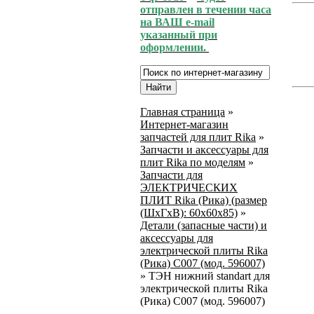
отправлен в течении часа
на ВАШ e-mail
указанный при
оформлении.
Главная страница
»
Интернет-магазин
запчастей для плит Rika
»
Запчасти и аксессуары для
плит Rika по моделям
»
Запчасти для
ЭЛЕКТРИЧЕСКИХ
ПЛИТ Rika (Рика) (размер
(ШхГхВ): 60х60х85)
»
Детали (запасные части) и
аксессуары для
электрической плиты Rika
(Рика) C007 (мод. 596007)
»
ТЭН нижний standart для
электрической плиты Rika
(Рика) C007 (мод. 596007)