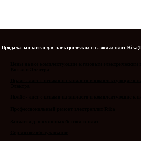
Продажа запчастей для электрических и газовых плит Rika(
Цены на все комплектующие к газовым электрическим п
Вятка и Электра
Прайс - лист с ценами на запчасти и комплектующие к 
Электра
Прайс - лист с ценами на запчасти и комплектующие к п
Профессиональный ремонт электроплит Rika
Запчасти для кухонных бытовых плит
Сервисное обслуживание