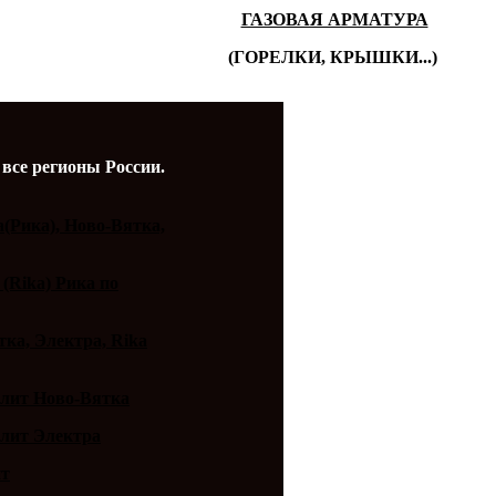
ГАЗОВАЯ АРМАТУРА
(ГОРЕЛКИ, КРЫШКИ...)
 все регионы России.
a(Рика), Ново-Вятка,
 (Rika) Рика по
ка, Электра, Rika
плит Ново-Вятка
плит Электра
ит