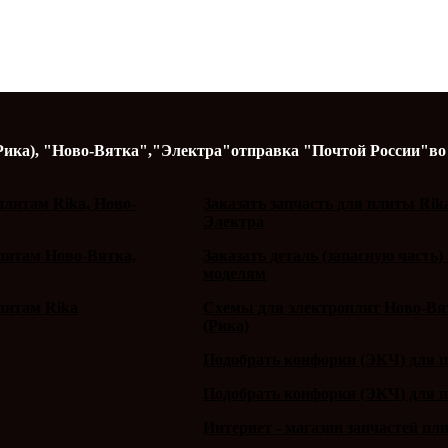
Рика),
"Ново-Вятка","Электра"
отправка "Почтой России"
во
литам Rika, Ново-
Заказать запчасть для плиты Rik
Электра
плитам Ново-Вятка,
Заказать деталь (запасную часть)
моделям
литам Rika
Схемы для электроплит Ново-Вят
(Рика)
Подобрать конфорки (ЭКЧ) для 
Подобрать конфорки (ЭКЧ) для 
Интернет - магазин запчастей пл