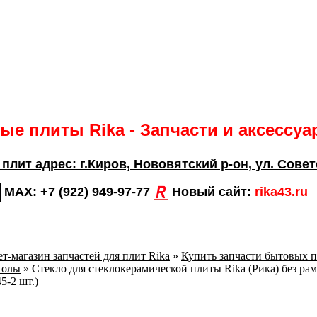
е плиты Rika - Запчасти и аксессу
 плит адрес:
г.Киров,
Нововятский р-он, ул. Совет
MAX:
+7 (922) 949-97-77
Новый сайт:
rika43.ru
т-магазин запчастей для плит Rika
»
Купить запчасти бытовых п
толы
»
Стекло для стеклокерамической плиты Rika (Рика) без ра
5-2 шт.)