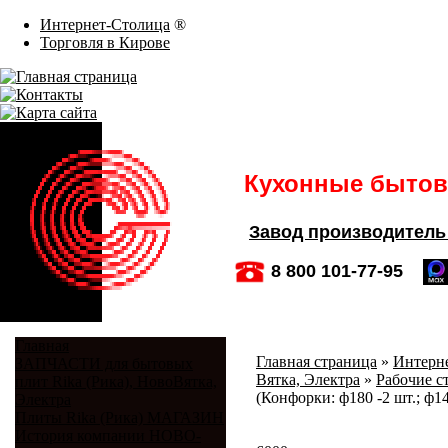
Интернет-Столица
®
Торговля в Кирове
Кухонные бытовы
Завод производитель
8 800 101-77-95
Главная
Главная страница
»
Интерне
ЗАПЧАСТИ для бытовых
Вятка, Электра
»
Рабочие с
плит Rika (Рика), НовоВятка,
(Конфорки: ф180 -2 шт.; ф14
Электра
Плиты Rika (Рика) МАГАЗИН
История компании НОВО-