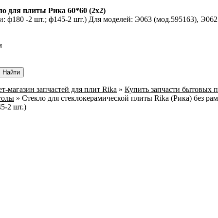
о для плиты Рика 60*60 (2х2)
: ф180 -2 шт.; ф145-2 шт.) Для моделей: Э063 (мод.595163), Э062
м
т-магазин запчастей для плит Rika
»
Купить запчасти бытовых п
толы
»
Стекло для стеклокерамической плиты Rika (Рика) без ра
5-2 шт.)