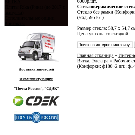
6000
р.
шт.
ВЯТКА
Стеклокерамическое стекл
Плиты Rika (Рика) (до 2017 г.
Стекло без рамки (Конфорки
выпуска)
(мод.595161)
Дополнительные опции
Контакты
Размер стекла: 58,7 х 54,7 с
Цена указана со скидкой:
Главная страница
»
Интерне
Вятка, Электра
»
Рабочие с
(Конфорки: ф180 -2 шт.; ф14
Доставка запчастей
и комплектующих:
"Почта России",
"СДЭК"