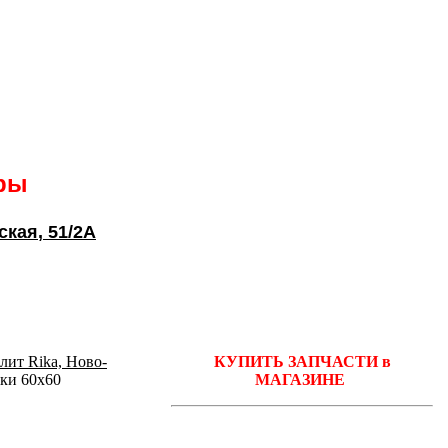
ары
ская
, 51/2А
лит Rika, Ново-
КУПИТЬ ЗАПЧАСТИ в
мки 60x60
МАГАЗИНЕ