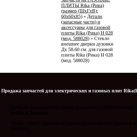
ПЛИТЫ Rika (Рика)
(размер (ШхГхВ):
60х60х85)
»
Детали
(запасные части) и
аксессуары для газовой
плиты Rika (Рика) Н 028
(мод. 588028)
»
Стекло
внешнее дверки духовки
Дх 58-60 см. для газовой
плиты Rika (Рика) Н 028
(мод. 588028)
Продажа запчастей для электрических и газовых плит Rika(
Цены на все комплектующие к газовым электрическим п
Вятка и Электра
Прайс - лист с ценами на запчасти и комплектующие к 
Электра