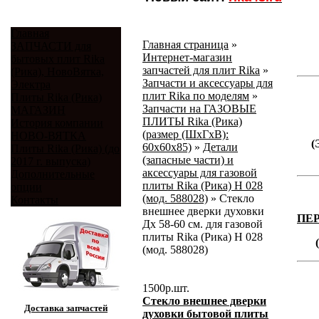
Главная
Главная страница
»
ЗАПЧАСТИ для
Интернет-магазин
бытовых плит Rika
запчастей для плит Rika
»
(Рика), НовоВятка,
Запчасти и аксессуары для
Электра
плит Rika по моделям
»
Плиты Rika (Рика)
Запчасти на ГАЗОВЫЕ
МАГАЗИН
ПЛИТЫ Rika (Рика)
История компании
(размер (ШхГхВ):
НОВО-ВЯТКА
(
60х60х85)
»
Детали
Плиты Rika (Рика) (до
(запасные части) и
2017 г. выпуска)
аксессуары для газовой
Дополнительные
плиты Rika (Рика) Н 028
опции
(мод. 588028)
»
Стекло
Контакты
внешнее дверки духовки
ПЕ
Дх 58-60 см. для газовой
плиты Rika (Рика) Н 028
(мод. 588028)
1500
р.
шт.
Стекло внешнее дверки
Доставка запчастей
духовки бытовой плиты