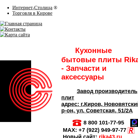
Интернет-Столица
®
Торговля в Кирове
Кухонные
бытовые плиты Rik
- Запчасти и
аксессуары
Завод производитель
плит
адрес:
г.Киров,
Нововятски
р-он, ул. Советская
, 51/2А
8 800 101-77-95
MAX:
+7 (922) 949-97-77
Новый сайт:
rika43.ru