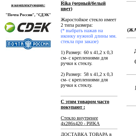
Rika (черный/белый
и комплектующих:
цвет)
"Почта России",
"СДЭК"
Жаростойкое стекло имеет
2 типа размера:
(Ж
(* выбрать нажав на
иконку нужной длины мм.
стекла при заказе)
1) Размер: 60 х 41,2 х 0,3
см- с креплениями для
ручки к стеклу.
2) Размер: 58 х 41,2 х 0,3
см- с креплениями для
ручки к стеклу.
С этим товаром часто
покупают :
Стекло внутренее
4х286х420 - РИКА
ДОСТАВКА ТОВАРА в