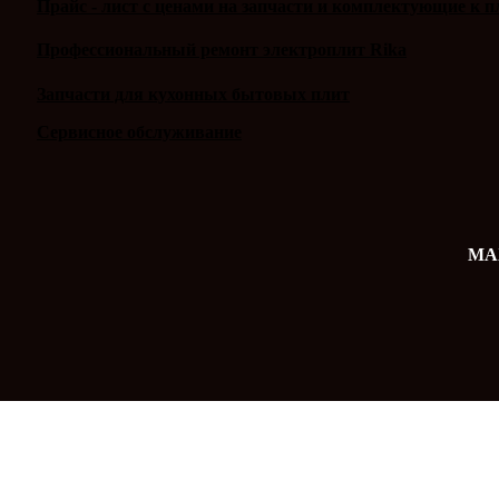
Прайс - лист с ценами на запчасти и комплектующие к п
Профессиональный ремонт электроплит Rika
Запчасти для кухонных бытовых плит
Сервисное обслуживание
MAX