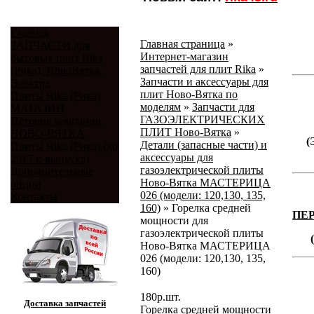
Главная
Главная страница
»
ЗАПЧАСТИ для
Интернет-магазин
бытовых плит Rika
запчастей для плит Rika
»
(Рика), НовоВятка,
Запчасти и аксессуары для
Электра
плит Ново-Вятка по
Плиты Rika (Рика)
моделям
»
Запчасти для
МАГАЗИН
ГАЗОЭЛЕКТРИЧЕСКИХ
История компании
ПЛИТ Ново-Вятка
»
НОВО-ВЯТКА
(
Детали (запасные части) и
Плиты Rika (Рика) (до
аксессуары для
2017 г. выпуска)
газоэлектрической плиты
Дополнительные
Ново-Вятка МАСТЕРИЦА
опции
026 (модели: 120,130, 135,
Контакты
160)
»
Горелка средней
ПЕ
мощности для
газоэлектрической плиты
Ново-Вятка МАСТЕРИЦА
026 (модели: 120,130, 135,
160)
180
р.
шт.
Доставка запчастей
Горелка средней мощности