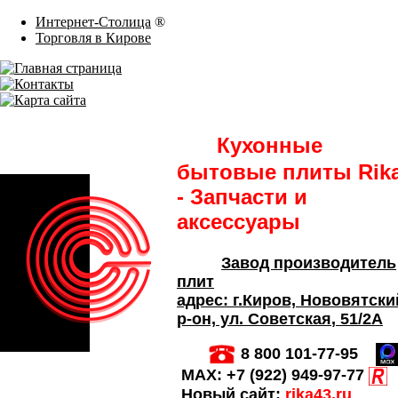
Интернет-Столица
®
Торговля в Кирове
Кухонные
бытовые плиты Rik
- Запчасти и
аксессуары
Завод производитель
плит
адрес:
г.Киров,
Нововятски
р-он, ул. Советская
, 51/2А
8 800 101-77-95
MAX:
+7 (922) 949-97-77
Новый сайт:
rika43.ru