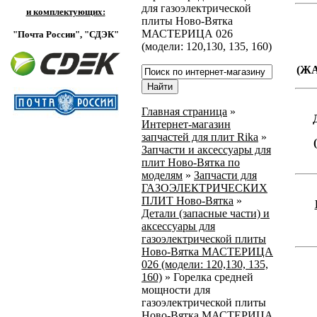
для газоэлектрической
и комплектующих:
плиты Ново-Вятка
МАСТЕРИЦА 026
"Почта России",
"СДЭК"
(модели: 120,130, 135, 160)
(Ж
Главная страница
»
Интернет-магазин
запчастей для плит Rika
»
Запчасти и аксессуары для
плит Ново-Вятка по
моделям
»
Запчасти для
ГАЗОЭЛЕКТРИЧЕСКИХ
ПЛИТ Ново-Вятка
»
Детали (запасные части) и
аксессуары для
газоэлектрической плиты
Ново-Вятка МАСТЕРИЦА
026 (модели: 120,130, 135,
160)
»
Горелка средней
мощности для
газоэлектрической плиты
Ново-Вятка МАСТЕРИЦА