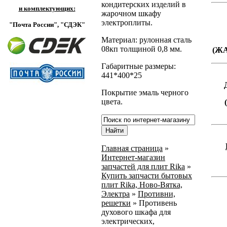
кондитерских изделий в
и комплектующих:
жарочном шкафу
электроплиты.
"Почта России",
"СДЭК"
Материал: рулонная сталь
08кп толщиной 0,8 мм.
(Ж
Габаритные размеры:
441*400*25
Покрытие эмаль черного
цвета.
Главная страница
»
Интернет-магазин
запчастей для плит Rika
»
Купить запчасти бытовых
плит Rika, Ново-Вятка,
Электра
»
Противни,
решетки
»
Противень
духового шкафа для
электрических,