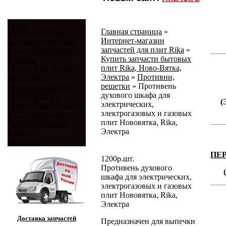
Главная
Главная страница
»
ЗАПЧАСТИ для
Интернет-магазин
бытовых плит Rika
запчастей для плит Rika
»
(Рика), НовоВятка,
Купить запчасти бытовых
Электра
плит Rika, Ново-Вятка,
Плиты Rika (Рика)
Электра
»
Противни,
МАГАЗИН
решетки
»
Противень
История компании
духового шкафа для
НОВО-ВЯТКА
(
электрических,
Плиты Rika (Рика) (до
электрогазовых и газовых
2017 г. выпуска)
плит Нововятка, Rika,
Дополнительные
Электра
опции
Контакты
ПЕ
1200
р.
шт.
Противень духового
шкафа для электрических,
электрогазовых и газовых
плит Нововятка, Rika,
Электра
Доставка запчастей
Предназначен для выпечки