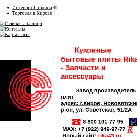
Интернет-Столица
®
Торговля в Кирове
Кухонные
бытовые плиты Rik
- Запчасти и
аксессуары
Завод производитель
плит
адрес:
г.Киров,
Нововятски
р-он, ул. Советская
, 51/2А
8 800 101-77-95
MAX:
+7 (922) 949-97-77
Новый сайт:
rika43.ru