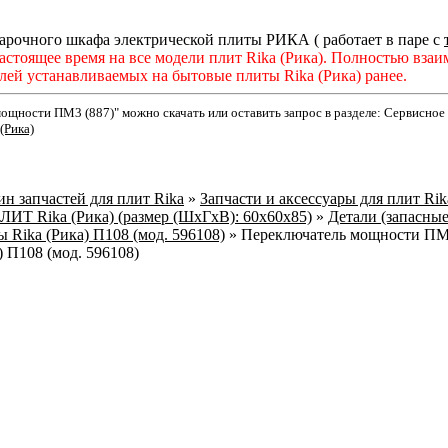
арочного шкафа электрической плиты РИКА ( работает в паре с
астоящее время на все модели плит Rika (Рика). Полностью взаи
лей устанавливаемых на бытовые плиты Rika (Рика) ранее.
ощности ПМ3 (887)" можно скачать или оставить запрос в разделе: Сервисно
(Рика)
н запчастей для плит Rika
»
Запчасти и аксессуары для плит Ri
 Rika (Рика) (размер (ШхГхВ): 60х60х85)
»
Детали (запасные
 Rika (Рика) П108 (мод. 596108)
»
Переключатель мощности ПМ3
 П108 (мод. 596108)