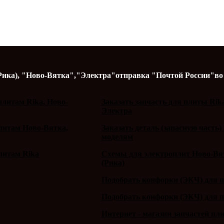
Рика),
"Ново-Вятка","Электра"
отправка "Почтой России"
во
литам Rika, Ново-
Заказать запчасть для плиты Rik
Электра
плитам Ново-Вятка,
Заказать деталь (запасную часть)
моделям
литам Rika
Схемы для электроплит Ново-Вят
(Рика)
Подобрать конфорки (ЭКЧ) для 
Подобрать конфорки (ЭКЧ) для 
Интернет - магазин запчастей пл