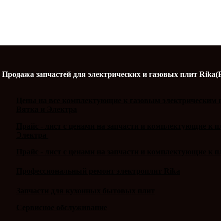
Продажа запчастей для электрических и газовых плит Rika(
Цены на все комплектующие к газовым электрическим п
Вятка и Электра
Прайс - лист с ценами на запчасти и комплектующие к 
Электра
Прайс - лист с ценами на запчасти и комплектующие к п
Профессиональный ремонт электроплит Rika
Запчасти для кухонных бытовых плит
Сервисное обслуживание