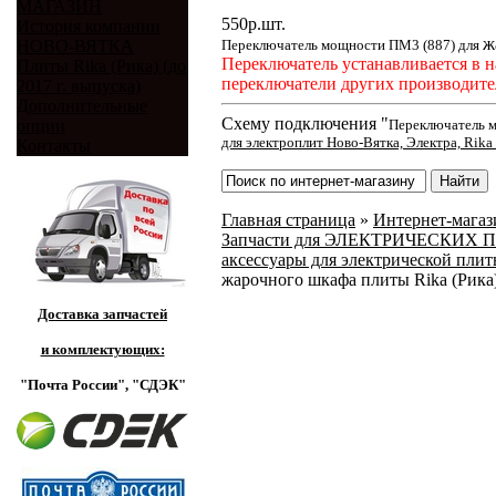
МАГАЗИН
550
р.
шт.
История компании
ж
НОВО-ВЯТКА
Переключатель мощности ПМ3 (887) для
Переключатель устанавливается в н
Плиты Rika (Рика) (до
переключатели других производите
2017 г. выпуска)
Дополнительные
Схему подключения "
опции
Переключатель м
для электроплит Ново-Вятка, Электра, Rika 
Контакты
Главная страница
»
Интернет-магази
Запчасти для ЭЛЕКТРИЧЕСКИХ ПЛИТ
аксессуары для электрической плиты
жарочного шкафа плиты Rika (Рика)
Доставка запчастей
и комплектующих:
"Почта России",
"СДЭК"