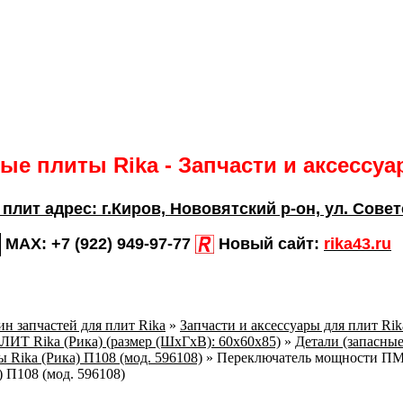
е плиты Rika - Запчасти и аксессу
 плит адрес:
г.Киров,
Нововятский р-он, ул. Совет
MAX:
+7 (922) 949-97-77
Новый сайт:
rika43.ru
н запчастей для плит Rika
»
Запчасти и аксессуары для плит Ri
 Rika (Рика) (размер (ШхГхВ): 60х60х85)
»
Детали (запасные
 Rika (Рика) П108 (мод. 596108)
»
Переключатель мощности ПМ3
 П108 (мод. 596108)