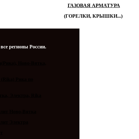
ГАЗОВАЯ АРМАТУРА
(ГОРЕЛКИ, КРЫШКИ...)
 все регионы России.
a(Рика), Ново-Вятка,
 (Rika) Рика по
ка, Электра, Rika
плит Ново-Вятка
плит Электра
ит