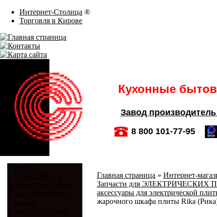
Интернет-Столица
®
Торговля в Кирове
Кухонные бытовы
Завод производитель
8 800 101-77-95
Главная
Главная страница
»
Интернет-магази
ЗАПЧАСТИ для
Запчасти для ЭЛЕКТРИЧЕСКИХ ПЛИТ
бытовых плит Rika
аксессуары для электрической плиты
(Рика), НовоВятка,
жарочного шкафа плиты Rika (Рика)
Электра
Плиты Rika (Рика)