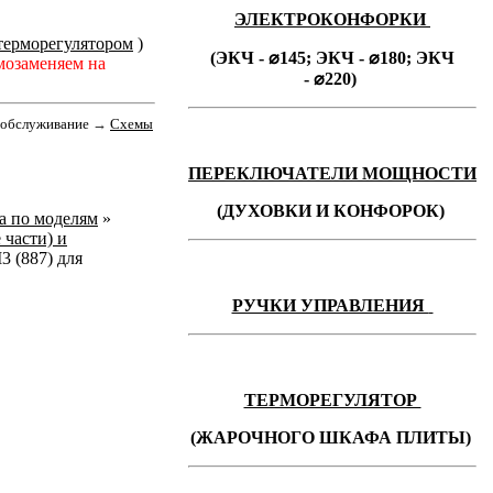
ЭЛЕКТРОКОНФОРКИ
терморегулятором
)
(ЭКЧ - ⌀145;
ЭКЧ -
⌀180;
ЭКЧ
мозаменяем на
-
⌀220)
е обслуживание
→
Cхемы
ПЕРЕКЛЮЧАТЕЛИ МОЩНОСТИ
(ДУХОВКИ И КОНФОРОК)
ka по моделям
»
 части) и
 (887) для
РУЧКИ УПРАВЛЕНИЯ
ТЕРМОРЕГУЛЯТОР
(ЖАРОЧНОГО ШКАФА ПЛИТЫ)