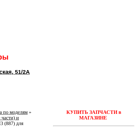
ары
ская
, 51/2А
ka по моделям
»
КУПИТЬ ЗАПЧАСТИ в
 части) и
МАГАЗИНЕ
 (887) для