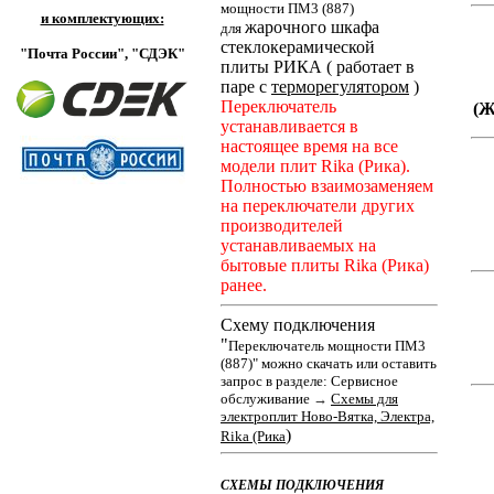
мощности ПМ3 (887)
и комплектующих:
жарочного шкафа
для
стеклокерамической
"Почта России",
"СДЭК"
плиты РИКА ( работает в
паре с
терморегулятором
)
Переключатель
(
устанавливается в
настоящее время на все
модели плит Rika (Рика).
Полностью взаимозаменяем
на переключатели других
производителей
устанавливаемых на
бытовые плиты Rika (Рика)
ранее.
Схему подключения
"
Переключатель мощности ПМ3
(887)" можно скачать или оставить
запрос в разделе: Сервисное
обслуживание
→
Cхемы для
электроплит Ново-Вятка, Электра,
)
Rika (Рика
СХЕМЫ ПОДКЛЮЧЕНИЯ