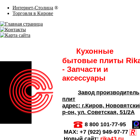
Интернет-Столица
®
Торговля в Кирове
Кухонные
бытовые плиты Rik
- Запчасти и
аксессуары
Завод производитель
плит
адрес:
г.Киров,
Нововятски
р-он, ул. Советская
, 51/2А
8 800 101-77-95
MAX:
+7 (922) 949-97-77
Новый сайт:
rika43.ru