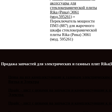
аксессуары для
стеклокерамической плиты
Rika (Рика) Э061
(мод.595261)
»
Переключатель мощности
ПМ3 (887) для жарочного
шкафа стеклокерамической
плиты Rika (Рика) Э061
(мод. 595261)
Продажа запчастей для электрических и газовых плит Rika(
Цены на все комплектующие к газовым электрическим п
Вятка и Электра
Прайс - лист с ценами на запчасти и комплектующие к 
Электра
Прайс - лист с ценами на запчасти и комплектующие к п