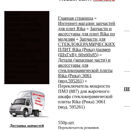
Главная
Главная страница
»
ЗАПЧАСТИ для
Интернет-магазин запчастей
бытовых плит Rika
для плит Rika
»
Запчасти и
(Рика), НовоВятка,
аксессуары для плит Rika по
Электра
моделям
»
Запчасти для
Плиты Rika (Рика)
СТЕКЛОКЕРАМИЧЕСКИХ
МАГАЗИН
ПЛИТ Rika (Рика) (размер
История компании
(ШхГхВ): 60x60x85)
»
НОВО-ВЯТКА
Детали (запасные части) и
Плиты Rika (Рика) (до
аксессуары для
2017 г. выпуска)
стеклокерамической плиты
Дополнительные
Rika (Рика) Э061
опции
(мод.595261)
»
Контакты
Переключатель мощности
П
ПМ3 (887) для жарочного
шкафа стеклокерамической
плиты Rika (Рика) Э061
(мод. 595261)
550
р.
шт.
Доставка запчастей
Переключатель режимов