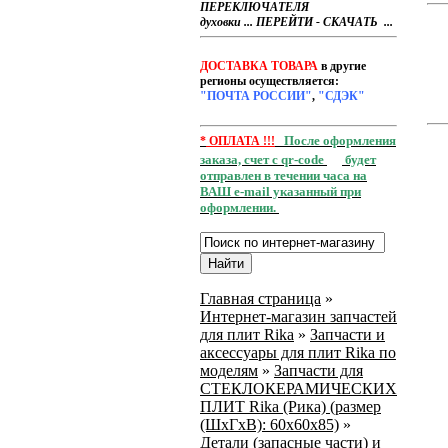
ПЕРЕКЛЮЧАТЕЛЯ
духовки ... ПЕРЕЙТИ - СКАЧАТЬ ...
ДОСТАВКА ТОВАРА
в другие
регионы осуществляется:
"ПОЧТА РОССИИ"
,
"СДЭК"
После оформления
*
ОПЛАТА !!!
заказа, счет с qr-code
будет
отправлен в течении часа на
ВАШ e-mail указанный при
оформлении.
Главная страница
»
Интернет-магазин запчастей
для плит Rika
»
Запчасти и
аксессуары для плит Rika по
моделям
»
Запчасти для
СТЕКЛОКЕРАМИЧЕСКИХ
ПЛИТ Rika (Рика) (размер
(ШхГхВ): 60x60x85)
»
Детали (запасные части) и