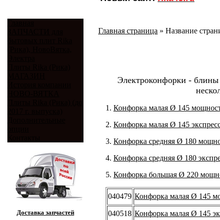
Главная
Главная страница
»
Название стра
ЗАПЧАСТИ для
бытовых плит Rika
(Рика), НовоВятка,
Электра
Плиты Rika (Рика)
МАГАЗИН
Электроконфорки - блины
История компании
неско
НОВО-ВЯТКА
Плиты Rika (Рика) (до
1.
Конфорка малая Ø 145 мощность
2017 г. выпуска)
Дополнительные
2.
Конфорка малая Ø 145 экспресс
опции
Контакты
3.
Конфорка средняя Ø 180 мощно
4.
Конфорка средняя Ø 180 экспре
5.
Конфорка большая Ø 220 мощно
040479
Конфорка малая Ø 145 мо
Доставка запчастей
040518
Конфорка малая Ø 145 эк