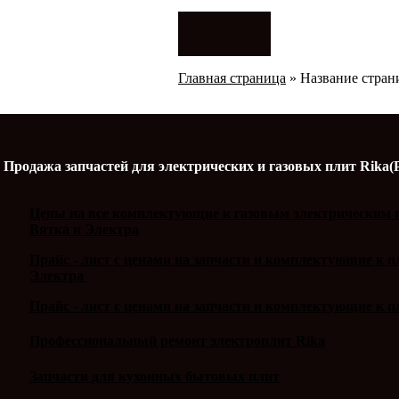
Главная страница
»
Название стра
Продажа запчастей для электрических и газовых плит Rika(
Цены на все комплектующие к газовым электрическим п
Вятка и Электра
Прайс - лист с ценами на запчасти и комплектующие к 
Электра
Прайс - лист с ценами на запчасти и комплектующие к п
Профессиональный ремонт электроплит Rika
Запчасти для кухонных бытовых плит