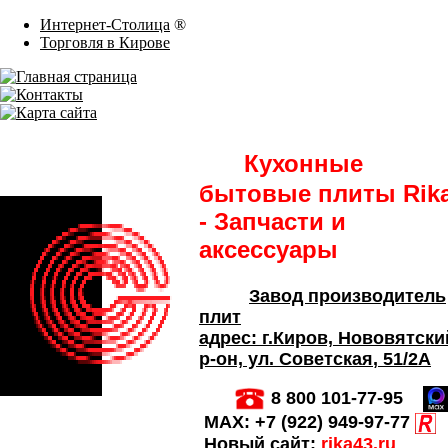
Интернет-Столица
®
Торговля в Кирове
Кухонные
бытовые плиты Rik
- Запчасти и
аксессуары
Завод производитель
плит
адрес:
г.Киров,
Нововятски
р-он, ул. Советская
, 51/2А
8 800 101-77-95
MAX:
+7 (922) 949-97-77
Новый сайт:
rika43.ru