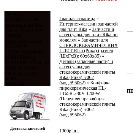
Главная
Главная страница
»
ЗАПЧАСТИ для
Интернет-магазин запчастей
бытовых плит Rika
для плит Rika
»
Запчасти и
(Рика), НовоВятка,
аксессуары для плит Rika по
Электра
моделям
»
Запчасти для
Плиты Rika (Рика)
СТЕКЛОКЕРАМИЧЕСКИХ
МАГАЗИН
ПЛИТ Rika (Рика) (размер
История компании
(ШхГхВ): 60x60x85)
»
НОВО-ВЯТКА
Детали (запасные части) и
Плиты Rika (Рика) (до
аксессуары для
2017 г. выпуска)
стеклокерамической плиты
Дополнительные
Rika (Рика) Э062
опции
(мод.595062)
»
Конфорка
Контакты
пирокерамическая HL-
П
T165R-230V-1200W
(Передняя правая) для
стеклокерамической плиты
Rika (Рика) Э062
(мод.595062)
Доставка запчастей
1300
р.
шт.