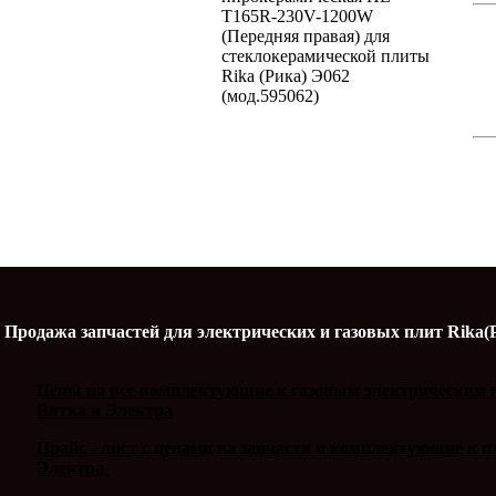
T165R-230V-1200W
(Передняя правая) для
стеклокерамической плиты
Rika (Рика) Э062
(мод.595062)
Продажа запчастей для электрических и газовых плит Rika(
Цены на все комплектующие к газовым электрическим п
Вятка и Электра
Прайс - лист с ценами на запчасти и комплектующие к 
Электра