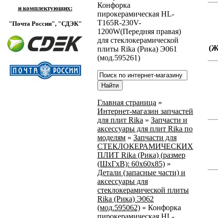
Конфорка
и комплектующих:
пирокерамическая HL-
T165R-230V-
"Почта России",
"СДЭК"
1200W(Передняя правая)
для стеклокерамической
(
плиты Rika (Рика) Э061
(мод.595261)
Главная страница
»
Интернет-магазин запчастей
для плит Rika
»
Запчасти и
аксессуары для плит Rika по
моделям
»
Запчасти для
СТЕКЛОКЕРАМИЧЕСКИХ
ПЛИТ Rika (Рика) (размер
(ШхГхВ): 60x60x85)
»
Детали (запасные части) и
аксессуары для
стеклокерамической плиты
Rika (Рика) Э062
(мод.595062)
»
Конфорка
пирокерамическая HL-