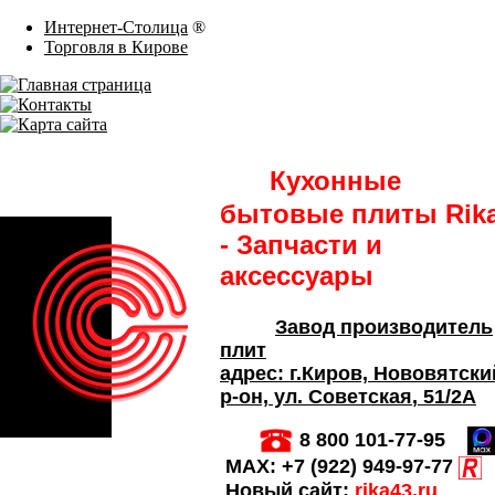
Интернет-Столица
®
Торговля в Кирове
Кухонные
бытовые плиты Rik
- Запчасти и
аксессуары
Завод производитель
плит
адрес:
г.Киров,
Нововятски
р-он, ул. Советская
, 51/2А
8 800 101-77-95
MAX:
+7 (922) 949-97-77
Новый сайт:
rika43.ru