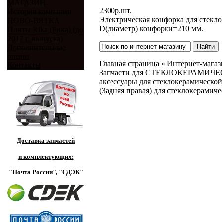
МАГАЗИН
2300
р.
шт.
История компании
Электрическая конфорка для стекл
НОВО-ВЯТКА
D(диаметр) конфорки=210 мм.
Плиты Rika (Рика) (до
2017 г. выпуска)
Дополнительные
опции
Главная страница
»
Интернет-магази
Контакты
Запчасти для СТЕКЛОКЕРАМИЧЕСКИ
аксессуары для стеклокерамической
(Задняя правая) для стеклокерамиче
Доставка запчастей
и комплектующих:
"Почта России",
"СДЭК"