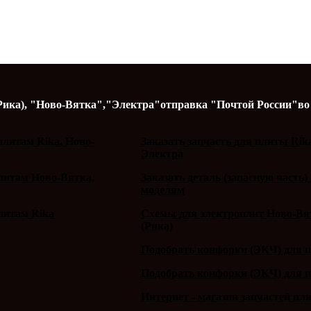
Рика),
"Ново-Вятка","Электра"
отправка "Почтой России"
во
литам Rika, Ново-
Заказать запчасть для плиты Rik
Электра
плитам Ново-Вятка,
Заказать деталь (запасную часть)
моделям
литам Rika
Схемы для электроплит Ново-Вят
(Рика)
Подобрать конфорки (ЭКЧ) для 
Подобрать конфорки (ЭКЧ) для 
Интернет - магазин запчастей пл