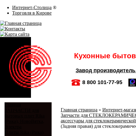
Интернет-Столица
®
Торговля в Кирове
Кухонные бытовы
Завод производитель
8 800 101-77-95
Главная
Главная страница
»
Интернет-магази
ЗАПЧАСТИ для
Запчасти для СТЕКЛОКЕРАМИЧЕСКИ
бытовых плит Rika
аксессуары для стеклокерамической
(Рика), НовоВятка,
(Задняя правая) для стеклокерамиче
Электра
Плиты Rika (Рика)