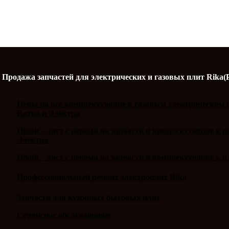
Продажа запчастей для электрических и газовых плит Rika(
Цены на все комплектующие к газовым электрическим п
Вятка и Электра
Прайс - лист с ценами на запчасти и комплектующие к 
Электра
Прайс - лист с ценами на запчасти и комплектующие к п
Профессиональный ремонт электроплит Rika
Запчасти для кухонных бытовых плит
Сервисное обслуживание