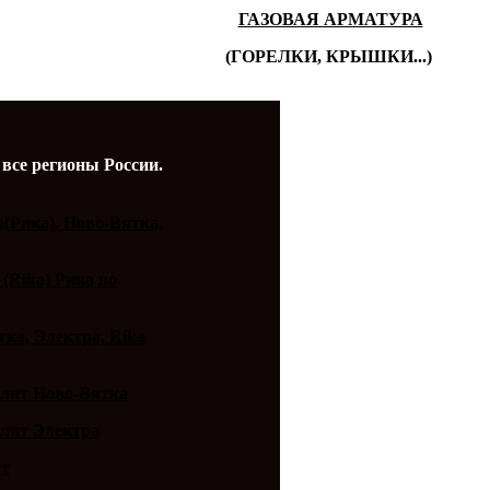
ГАЗОВАЯ АРМАТУРА
(ГОРЕЛКИ, КРЫШКИ...)
 все регионы России.
a(Рика), Ново-Вятка,
 (Rika) Рика по
ка, Электра, Rika
плит Ново-Вятка
плит Электра
ит