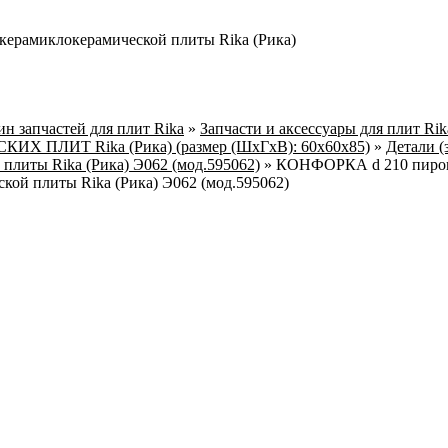
окерамиклокерамической плиты Rika (Рика)
н запчастей для плит Rika
»
Запчасти и аксессуары для плит Ri
Х ПЛИТ Rika (Рика) (размер (ШхГхВ): 60x60x85)
»
Детали (
 плиты Rika (Рика) Э062 (мод.595062)
»
КОНФОРКА d 210 пирок
ской плиты Rika (Рика) Э062 (мод.595062)