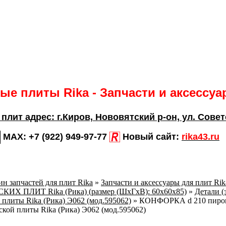
е плиты Rika - Запчасти и аксессу
 плит адрес:
г.Киров,
Нововятский р-он, ул. Совет
MAX:
+7 (922) 949-97-77
Новый сайт:
rika43.ru
н запчастей для плит Rika
»
Запчасти и аксессуары для плит Ri
Х ПЛИТ Rika (Рика) (размер (ШхГхВ): 60x60x85)
»
Детали (
 плиты Rika (Рика) Э062 (мод.595062)
»
КОНФОРКА d 210 пирок
ской плиты Rika (Рика) Э062 (мод.595062)