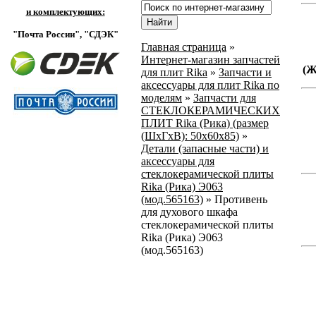
и комплектующих:
"Почта России",
"СДЭК"
Главная страница
»
Интернет-магазин запчастей
(
для плит Rika
»
Запчасти и
аксессуары для плит Rika по
моделям
»
Запчасти для
СТЕКЛОКЕРАМИЧЕСКИХ
ПЛИТ Rika (Рика) (размер
(ШхГхВ): 50x60x85)
»
Детали (запасные части) и
аксессуары для
стеклокерамической плиты
Rika (Рика) Э063
(мод.565163)
»
Противень
для духового шкафа
стеклокерамической плиты
Rika (Рика) Э063
(мод.565163)