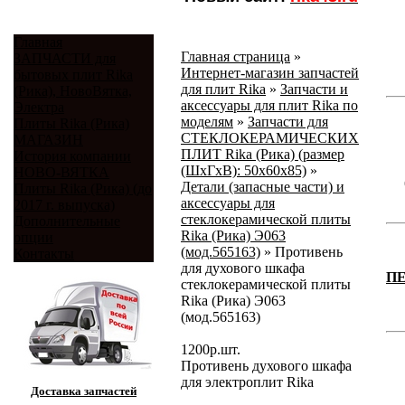
Главная
Главная страница
»
ЗАПЧАСТИ для
Интернет-магазин запчастей
бытовых плит Rika
для плит Rika
»
Запчасти и
(Рика), НовоВятка,
аксессуары для плит Rika по
Электра
моделям
»
Запчасти для
Плиты Rika (Рика)
СТЕКЛОКЕРАМИЧЕСКИХ
МАГАЗИН
ПЛИТ Rika (Рика) (размер
История компании
(ШхГхВ): 50x60x85)
»
НОВО-ВЯТКА
Детали (запасные части) и
Плиты Rika (Рика) (до
аксессуары для
2017 г. выпуска)
стеклокерамической плиты
Дополнительные
Rika (Рика) Э063
опции
(мод.565163)
»
Противень
Контакты
для духового шкафа
П
стеклокерамической плиты
Rika (Рика) Э063
(мод.565163)
1200
р.
шт.
Противень духового шкафа
для электроплит Rika
Доставка запчастей