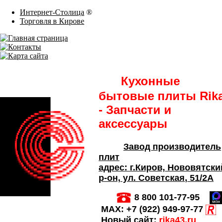
Интернет-Столица
®
Торговля в Кирове
Кухонные
бытовые плиты Rik
- Запчасти и
аксессуары
Завод производитель
плит
адрес:
г.Киров,
Нововятски
р-он, ул. Советская
, 51/2А
8 800 101-77-95
MAX:
+7 (922) 949-97-77
Новый сайт:
rika43.ru