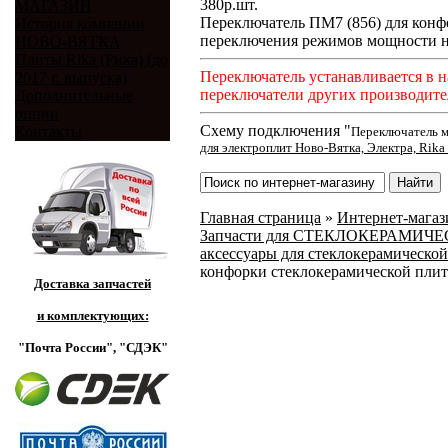
380
р.
шт.
МАГАЗИН
Переключатель ПМ7 (856) для конф
История компании
переключения режимов мощности н
НОВО-ВЯТКА
Плиты Rika (Рика) (до
Переключатель устанавливается в н
2017 г. выпуска)
переключатели других производите
Дополнительные
опции
Схему подключения "
Контакты
Переключатель м
для электроплит Ново-Вятка, Электра, Rika 
Главная страница
»
Интернет-магази
Запчасти для СТЕКЛОКЕРАМИЧЕСКИ
аксессуары для стеклокерамической
конфорки стеклокерамической плиты
Доставка запчастей
и комплектующих:
"Почта России",
"СДЭК"