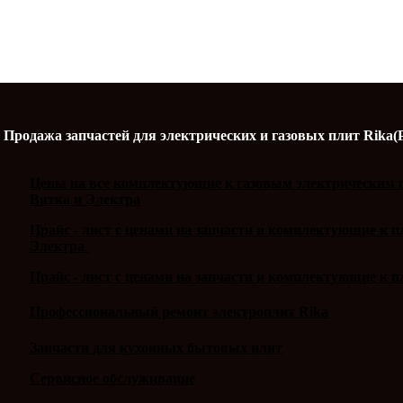
Продажа запчастей для электрических и газовых плит Rika(
Цены на все комплектующие к газовым электрическим п
Вятка и Электра
Прайс - лист с ценами на запчасти и комплектующие к 
Электра
Прайс - лист с ценами на запчасти и комплектующие к п
Профессиональный ремонт электроплит Rika
Запчасти для кухонных бытовых плит
Сервисное обслуживание