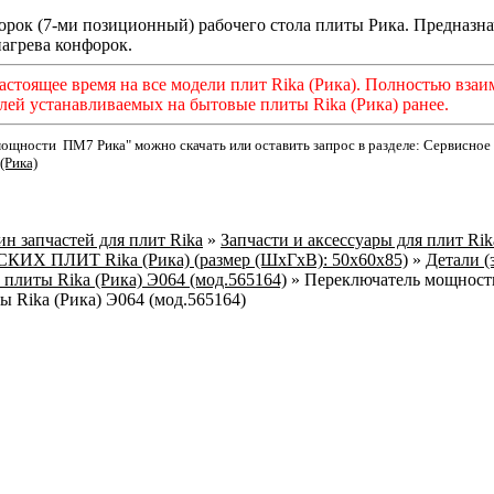
орок (7-ми позиционный) рабочего стола плиты Рика. Предназна
агрева конфорок.
астоящее время на все модели плит Rika (Рика). Полностью взаи
лей устанавливаемых на бытовые плиты Rika (Рика) ранее.
ощности ПМ7 Рика" можно скачать или оставить запрос в разделе: Сервисно
(Рика)
н запчастей для плит Rika
»
Запчасти и аксессуары для плит Ri
Х ПЛИТ Rika (Рика) (размер (ШхГхВ): 50x60x85)
»
Детали (
 плиты Rika (Рика) Э064 (мод.565164)
»
Переключатель мощности
 Rika (Рика) Э064 (мод.565164)