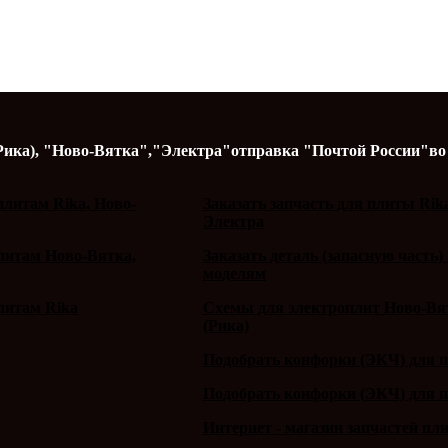
Рика),
"Ново-Вятка","Электра"
отправка "Почтой России"
во
литам Rika, Ново-
Заказать запчасть для плиты Rik
Электра
плитам Ново-Вятка,
Заказать деталь (запасную часть)
моделям
литам Rika
Схемы для электроплит Ново-Вят
(Рика)
Подобрать конфорки (ЭКЧ) для 
Подобрать конфорки (ЭКЧ) для 
Интернет - магазин запчастей пл