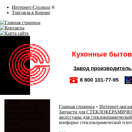
Интернет-Столица
®
Торговля в Кирове
Кухонные бытовы
Завод производитель
8 800 101-77-95
Главная
Главная страница
»
Интернет-магази
ЗАПЧАСТИ для
Запчасти для СТЕКЛОКЕРАМИЧЕСКИ
бытовых плит Rika
аксессуары для стеклокерамической
(Рика), НовоВятка,
конфорки стеклокерамической плиты
Электра
Плиты Rika (Рика)