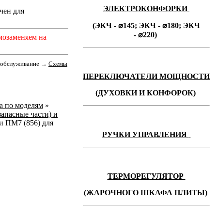
ЭЛЕКТРОКОНФОРКИ
чен для
(ЭКЧ - ⌀145;
ЭКЧ -
⌀180;
ЭКЧ
-
⌀220)
мозаменяем на
е обслуживание
→
Cхемы
ПЕРЕКЛЮЧАТЕЛИ МОЩНОСТИ
(ДУХОВКИ И КОНФОРОК)
ka по моделям
»
запасные части) и
 ПМ7 (856) для
РУЧКИ УПРАВЛЕНИЯ
ТЕРМОРЕГУЛЯТОР
(ЖАРОЧНОГО ШКАФА ПЛИТЫ)