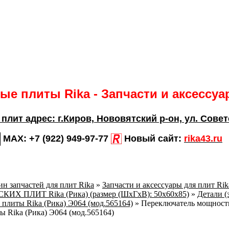
е плиты Rika - Запчасти и аксессу
 плит адрес:
г.Киров,
Нововятский р-он, ул. Совет
MAX:
+7 (922) 949-97-77
Новый сайт:
rika43.ru
н запчастей для плит Rika
»
Запчасти и аксессуары для плит Ri
Х ПЛИТ Rika (Рика) (размер (ШхГхВ): 50x60x85)
»
Детали (
 плиты Rika (Рика) Э064 (мод.565164)
»
Переключатель мощности
 Rika (Рика) Э064 (мод.565164)