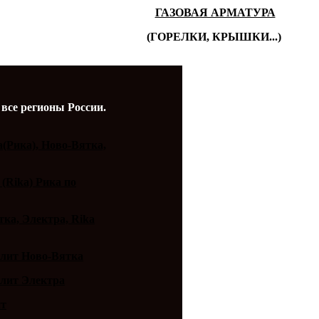
ГАЗОВАЯ АРМАТУРА
(ГОРЕЛКИ, КРЫШКИ...)
 все регионы России.
a(Рика), Ново-Вятка,
 (Rika) Рика по
ка, Электра, Rika
плит Ново-Вятка
плит Электра
ит