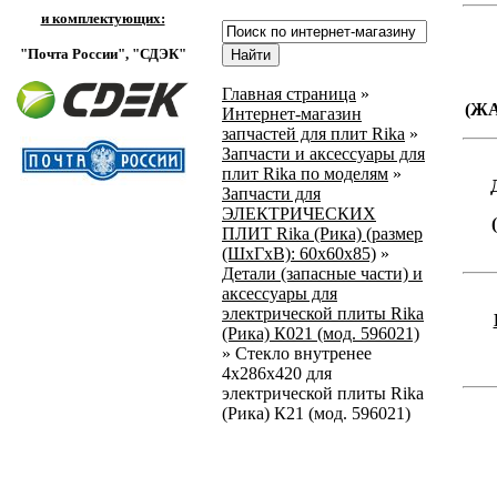
и комплектующих:
"Почта России",
"СДЭК"
Главная страница
»
(Ж
Интернет-магазин
запчастей для плит Rika
»
Запчасти и аксессуары для
плит Rika по моделям
»
Запчасти для
ЭЛЕКТРИЧЕСКИХ
ПЛИТ Rika (Рика) (размер
(ШхГхВ): 60х60х85)
»
Детали (запасные части) и
аксессуары для
электрической плиты Rika
(Рика) К021 (мод. 596021)
»
Стекло внутренее
4х286х420 для
электрической плиты Rika
(Рика) К21 (мод. 596021)