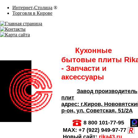
Интернет-Столица
®
Торговля в Кирове
Кухонные
бытовые плиты Rik
- Запчасти и
аксессуары
Завод производитель
плит
адрес:
г.Киров,
Нововятски
р-он, ул. Советская
, 51/2А
8 800 101-77-95
MAX:
+7 (922) 949-97-77
Новый сайт:
rika43.ru