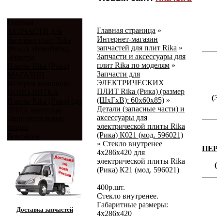
Главная
Главная страница
»
ЗАПЧАСТИ для
Интернет-магазин
бытовых плит Rika
запчастей для плит Rika
»
(Рика), НовоВятка,
Запчасти и аксессуары для
Электра
плит Rika по моделям
»
Плиты Rika (Рика)
Запчасти для
МАГАЗИН
ЭЛЕКТРИЧЕСКИХ
История компании
ПЛИТ Rika (Рика) (размер
НОВО-ВЯТКА
(
(ШхГхВ): 60х60х85)
»
Плиты Rika (Рика) (до
Детали (запасные части) и
2017 г. выпуска)
аксессуары для
Дополнительные
электрической плиты Rika
опции
(Рика) К021 (мод. 596021)
Контакты
»
Стекло внутренее
ПЕ
4х286х420 для
электрической плиты Rika
(Рика) К21 (мод. 596021)
400
р.
шт.
Стекло внутренее.
Габаритные размеры:
Доставка запчастей
4х286х420