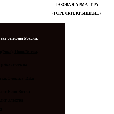
ГАЗОВАЯ АРМАТУРА
(ГОРЕЛКИ, КРЫШКИ...)
 все регионы России.
a(Рика), Ново-Вятка,
 (Rika) Рика по
ка, Электра, Rika
плит Ново-Вятка
плит Электра
ит