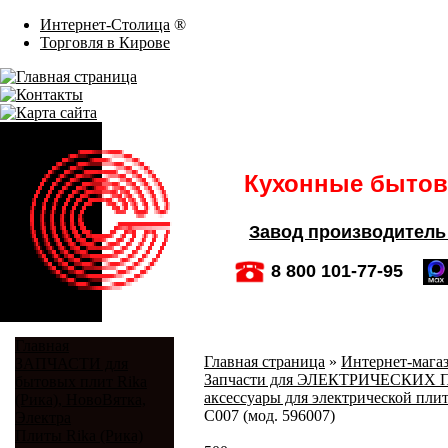
Интернет-Столица
®
Торговля в Кирове
Кухонные бытовы
Завод производитель
8 800 101-77-95
Главная
Главная страница
»
Интернет-магаз
ЗАПЧАСТИ для
Запчасти для ЭЛЕКТРИЧЕСКИХ ПЛИ
бытовых плит Rika
аксессуары для электрической плит
(Рика), НовоВятка,
C007 (мод. 596007)
Электра
Плиты Rika (Рика)