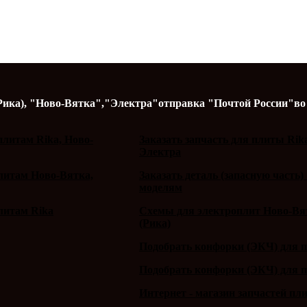
Рика),
"Ново-Вятка","Электра"
отправка "Почтой России"
во
литам Rika, Ново-
Заказать запчасть для плиты Rik
Электра
плитам Ново-Вятка,
Заказать деталь (запасную часть)
моделям
литам Rika
Схемы для электроплит Ново-Вят
(Рика)
Подобрать конфорки (ЭКЧ) для 
Подобрать конфорки (ЭКЧ) для 
Интернет - магазин запчастей пл