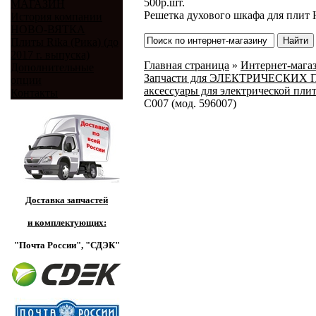
500
р.
шт.
МАГАЗИН
Решетка духового шкафа для плит Н
История компании
НОВО-ВЯТКА
Плиты Rika (Рика) (до
2017 г. выпуска)
Главная страница
»
Интернет-магаз
Дополнительные
Запчасти для ЭЛЕКТРИЧЕСКИХ ПЛИ
опции
аксессуары для электрической плит
Контакты
C007 (мод. 596007)
Доставка запчастей
и комплектующих:
"Почта России",
"СДЭК"