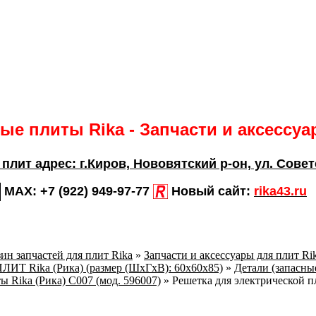
е плиты Rika - Запчасти и аксессу
 плит адрес:
г.Киров,
Нововятский р-он, ул. Совет
MAX:
+7 (922) 949-97-77
Новый сайт:
rika43.ru
ин запчастей для плит Rika
»
Запчасти и аксессуары для плит Ri
Т Rika (Рика) (размер (ШхГхВ): 60х60х85)
»
Детали (запасные
ы Rika (Рика) C007 (мод. 596007)
»
Решетка для электрической п