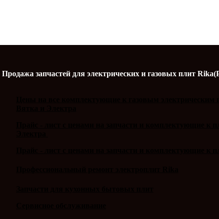
Продажа запчастей для электрических и газовых плит Rika(
Цены на все комплектующие к газовым электрическим п
Вятка и Электра
Прайс - лист с ценами на запчасти и комплектующие к 
Электра
Прайс - лист с ценами на запчасти и комплектующие к п
Профессиональный ремонт электроплит Rika
Запчасти для кухонных бытовых плит
Сервисное обслуживание