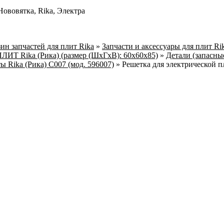
ововятка, Rika, Электра
ин запчастей для плит Rika
»
Запчасти и аксессуары для плит Ri
Т Rika (Рика) (размер (ШхГхВ): 60х60х85)
»
Детали (запасные
ы Rika (Рика) C007 (мод. 596007)
»
Решетка для электрической п