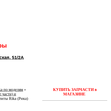
ары
ская
, 51/2А
ka по моделям
»
КУПИТЬ ЗАПЧАСТИ в
 части) и
МАГАЗИНЕ
литы Rika (Рика)