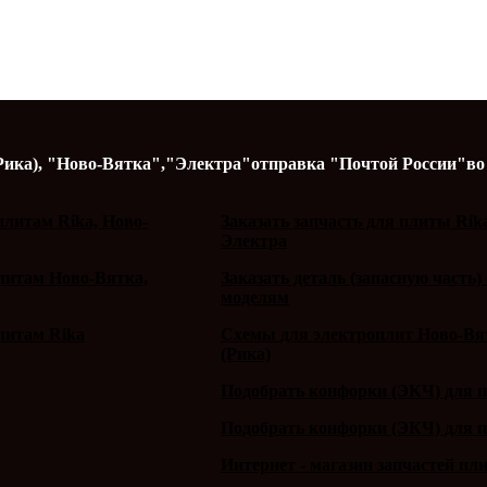
Рика),
"Ново-Вятка","Электра"
отправка "Почтой России"
во
литам Rika, Ново-
Заказать запчасть для плиты Rik
Электра
плитам Ново-Вятка,
Заказать деталь (запасную часть)
моделям
литам Rika
Схемы для электроплит Ново-Вят
(Рика)
Подобрать конфорки (ЭКЧ) для 
Подобрать конфорки (ЭКЧ) для 
Интернет - магазин запчастей пл