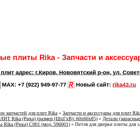
е плиты Rika - Запчасти и аксессу
 плит адрес:
г.Киров,
Нововятский р-он, ул. Совет
MAX:
+7 (922) 949-97-77
Новый сайт:
rika43.ru
н запчастей для плит Rika
»
Запчасти и аксессуары для плит Ri
 Rika (Рика) (размер (ШхГхВ): 60х60х85)
»
Детали (запасные
 Rika (Рика) C001 (мод. 596001)
»
Петля для дверки плиты для 