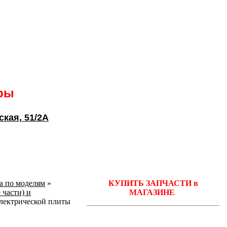
ары
ская
, 51/2А
ka по моделям
»
КУПИТЬ ЗАПЧАСТИ в
 части) и
МАГАЗИНЕ
электрической плиты