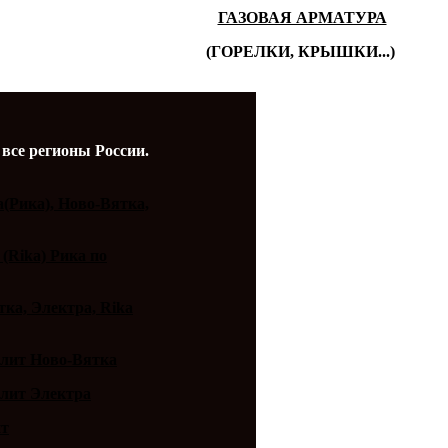
ГАЗОВАЯ АРМАТУРА
(ГОРЕЛКИ, КРЫШКИ...)
 все регионы России.
a(Рика), Ново-Вятка,
 (Rika) Рика по
ка, Электра, Rika
плит Ново-Вятка
плит Электра
ит