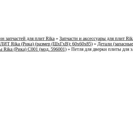
н запчастей для плит Rika
»
Запчасти и аксессуары для плит Ri
 Rika (Рика) (размер (ШхГхВ): 60х60х85)
»
Детали (запасные
 Rika (Рика) C001 (мод. 596001)
»
Петля для дверки плиты для 