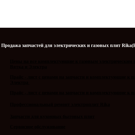
Продажа запчастей для электрических и газовых плит Rika(
Цены на все комплектующие к газовым электрическим п
Вятка и Электра
Прайс - лист с ценами на запчасти и комплектующие к 
Электра
Прайс - лист с ценами на запчасти и комплектующие к п
Профессиональный ремонт электроплит Rika
Запчасти для кухонных бытовых плит
Сервисное обслуживание