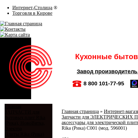
Интернет-Столица
®
Торговля в Кирове
Кухонные бытовы
Завод производитель
8 800 101-77-95
Главная
Главная страница
»
Интернет-магази
ЗАПЧАСТИ для
Запчасти для ЭЛЕКТРИЧЕСКИХ ПЛИТ
бытовых плит Rika
аксессуары для электрической плиты
(Рика), НовоВятка,
Rika (Рика) C001 (мод. 596001)
Электра
Плиты Rika (Рика)