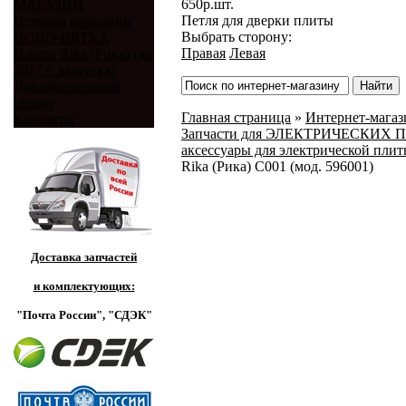
650
р.
шт.
МАГАЗИН
Петля для дверки плиты
История компании
Выбрать сторону:
НОВО-ВЯТКА
Правая
Левая
Плиты Rika (Рика) (до
2017 г. выпуска)
Дополнительные
опции
Главная страница
»
Интернет-магази
Контакты
Запчасти для ЭЛЕКТРИЧЕСКИХ ПЛИТ
аксессуары для электрической плиты
Rika (Рика) C001 (мод. 596001)
Доставка запчастей
и комплектующих:
"Почта России",
"СДЭК"