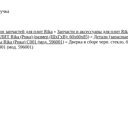
ручка
н запчастей для плит Rika
»
Запчасти и аксессуары для плит Ri
 Rika (Рика) (размер (ШхГхВ): 60х60х85)
»
Детали (запасные
 Rika (Рика) C001 (мод. 596001)
»
Дверка в сборе черн. стекло, 
01 (мод. 596001)