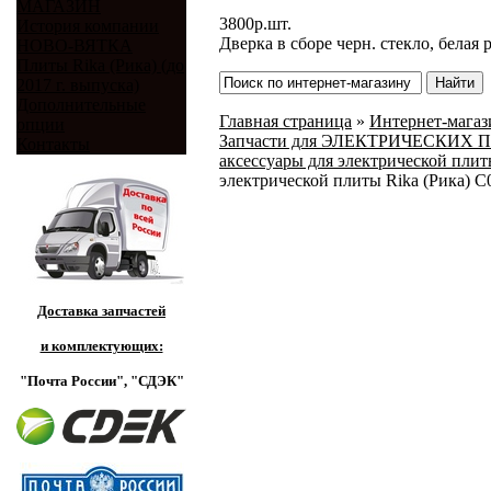
МАГАЗИН
3800
р.
шт.
История компании
Дверка в сборе черн. стекло, белая 
НОВО-ВЯТКА
Плиты Rika (Рика) (до
2017 г. выпуска)
Дополнительные
Главная страница
»
Интернет-магази
опции
Запчасти для ЭЛЕКТРИЧЕСКИХ ПЛИТ
Контакты
аксессуары для электрической плиты
электрической плиты Rika (Рика) C0
Доставка запчастей
и комплектующих:
"Почта России",
"СДЭК"