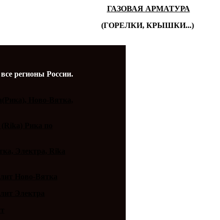
ГАЗОВАЯ АРМАТУРА
(ГОРЕЛКИ, КРЫШКИ...)
 все регионы России.
a(Рика), Ново-Вятка,
 (Rika) Рика по
ка, Электра, Rika
плит Ново-Вятка
плит Электра
ит