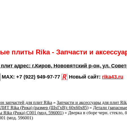
е плиты Rika - Запчасти и аксессу
 плит адрес:
г.Киров,
Нововятский р-он, ул. Совет
MAX:
+7 (922) 949-97-77
Новый сайт:
rika43.ru
н запчастей для плит Rika
»
Запчасти и аксессуары для плит Ri
 Rika (Рика) (размер (ШхГхВ): 60х60х85)
»
Детали (запасные
 Rika (Рика) C001 (мод. 596001)
»
Дверка в сборе черн. стекло, 
01 (мод. 596001)