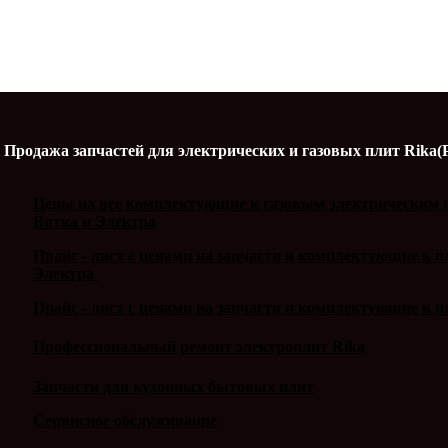
Продажа запчастей для электрических и газовых плит Rika(
Цены на все комплектующие к газовым электрическим п
Вятка и Электра
Прайс - лист с ценами на запчасти и комплектующие к 
Электра
Прайс - лист с ценами на запчасти и комплектующие к п
Профессиональный ремонт электроплит Rika
Запчасти для кухонных бытовых плит
Сервисное обслуживание