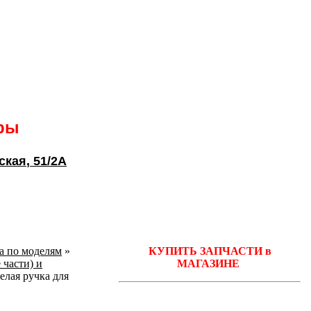
ары
ская
, 51/2А
ka по моделям
»
КУПИТЬ ЗАПЧАСТИ в
 части) и
МАГАЗИНЕ
белая ручка для