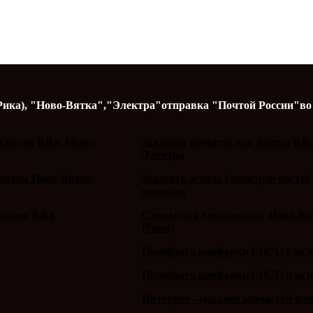
Рика),
"Ново-Вятка","Электра"
отправка "Почтой России"
во
литам Rika, Ново-
Заказать запчасть для плиты Rik
Электра
плитам Ново-Вятка,
Заказать деталь (запасную часть)
моделям
литам Rika
Схемы для электроплит Ново-Вят
(Рика)
Подобрать конфорки (ЭКЧ) для 
Подобрать конфорки (ЭКЧ) для 
Интернет - магазин запчастей пл