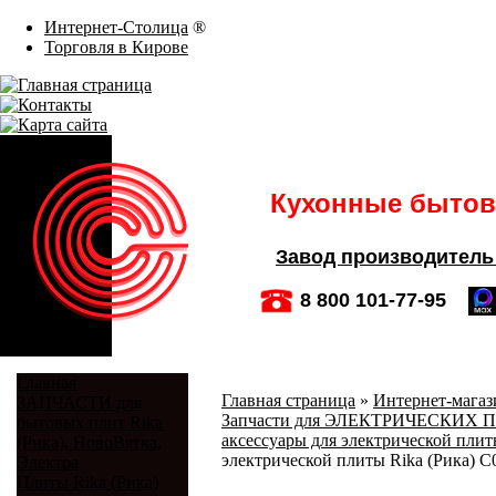
Интернет-Столица
®
Торговля в Кирове
Кухонные бытовы
Завод производитель
8 800 101-77-95
Главная
Главная страница
»
Интернет-магази
ЗАПЧАСТИ для
Запчасти для ЭЛЕКТРИЧЕСКИХ ПЛИТ
бытовых плит Rika
аксессуары для электрической плиты
(Рика), НовоВятка,
электрической плиты Rika (Рика) C0
Электра
Плиты Rika (Рика)